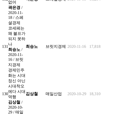
없어
곽은경
/
2020-11-
18 /
스페
셜경제
코세페는
왜 블프가
되지 못하
나
131
최승노
브릿지경제
2020-11-16
17,818
최승노
/
2020-11-
16 /
브릿
지경제
경제민주
화는 시대
정신 아닌
시대착오
에다 시대
130
김상철
매일산업
2020-10-29
18,310
역행
김상철
/
2020-10-
29 /
매일