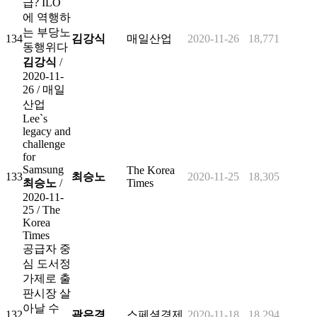
급? ILO
에 역행하
는 부당노
134
김강식
매일산업
2020-11-26
18,771
동행위다
김강식
/
2020-11-
26 /
매일
산업
Lee`s
legacy and
challenge
for
Samsung
The Korea
133
최승노
2020-11-25
18,305
최승노
/
Times
2020-11-
25 /
The
Korea
Times
공급자 중
심 도서정
가제로 출
판시장 살
아날 수
132
곽은경
스페셜경제
2020-11-18
18,294