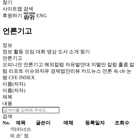
찾기
사이트맵
검색
후원하기
ENG
언론기고
정보
정보
활동
모임
대회
영상
도서
소개
찾기
언론기고
오피니언
언론기고
해외칼럼
자유발언대
지텔만 칼럼
홀콤 칼
럼
리포트
이슈와자유
경제법안리뷰
카드뉴스
언론 속 cfe
논
평
CFE INDEX
이름(저자)
이름(저자)
제목
내용
검색
No.
제목
글쓴이
매체
등록일자
조회수
‘마이너스
의 손’ 정