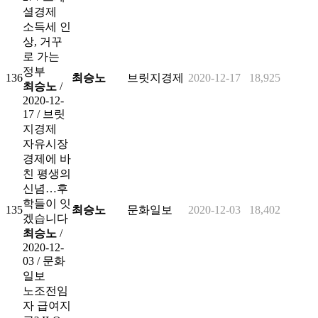
셜경제
소득세 인
상, 거꾸
로 가는
정부
136
최승노
브릿지경제
2020-12-17
18,925
최승노
/
2020-12-
17 /
브릿
지경제
자유시장
경제에 바
친 평생의
신념…후
학들이 잇
135
최승노
문화일보
2020-12-03
18,402
겠습니다
최승노
/
2020-12-
03 /
문화
일보
노조전임
자 급여지