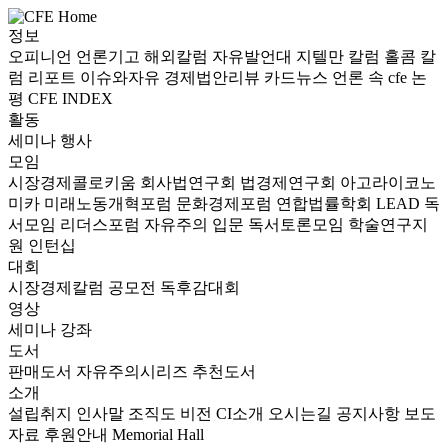
정보
오피니언
언론기고
해외칼럼
자유발언대
지텔만 칼럼
홀콤 칼
럼
리포트
이슈와자유
경제법안리뷰
카드뉴스
언론 속 cfe
논
평
CFE INDEX
활동
세미나
행사
모임
시장경제콜로키움
회사법연구회
법경제연구회
아고라이코노
미카
미래노동개혁포럼
문화경제포럼
연합법률학회 LEAD
독
서모임 리더스포럼
자유주의 입문 독서토론모임
학술연구지
원
인턴십
대회
시장경제칼럼 공모전
독후감대회
영상
세미나
강좌
도서
판매도서
자유주의시리즈
추천도서
소개
설립취지
인사말
조직도
비전
CI소개
오시는길
공지사항
보도
자료
후원안내
Memorial Hall