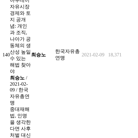
아투데이
자유시장
경제와 토
지 공개
념: 개인
과 조직,
나아가 공
동체의 생
한국자유총
산성 높일
140
최승노
2021-02-09
18,371
연맹
수 있는
해법 찾아
야
최승노
/
2021-02-
09
/
한국
자유총연
맹
중대재해
법, 인명
을 생각한
다면 사후
처벌 대신