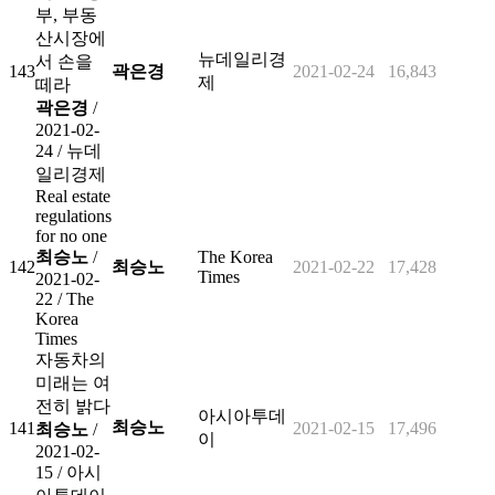
부, 부동
산시장에
뉴데일리경
서 손을
143
곽은경
2021-02-24
16,843
제
떼라
곽은경
/
2021-02-
24 /
뉴데
일리경제
Real estate
regulations
for no one
최승노
/
The Korea
142
최승노
2021-02-22
17,428
Times
2021-02-
22 /
The
Korea
Times
자동차의
미래는 여
전히 밝다
아시아투데
최승노
141
2021-02-15
17,496
최승노
/
이
2021-02-
15 /
아시