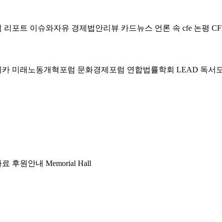
럼
리포트
이슈와자유
경제법안리뷰
카드뉴스
언론 속 cfe
논평
CF
미카
미래노동개혁포럼
문화경제포럼
연합법률학회 LEAD
독서
자료
후원안내
Memorial Hall