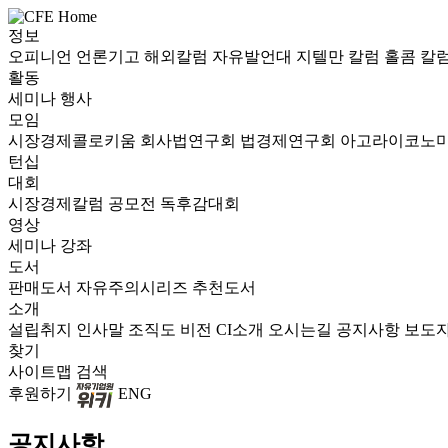
정보
오피니언
언론기고
해외칼럼
자유발언대
지텔만 칼럼
홀콤 칼
활동
세미나
행사
모임
시장경제콜로키움
회사법연구회
법경제연구회
아고라이코노
턴십
대회
시장경제칼럼 공모전
독후감대회
영상
세미나
강좌
도서
판매도서
자유주의시리즈
추천도서
소개
설립취지
인사말
조직도
비전
CI소개
오시는길
공지사항
보도
찾기
사이트맵
검색
후원하기
ENG
공지사항