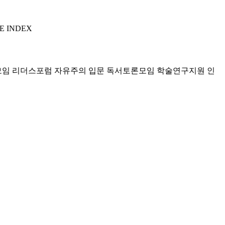
E INDEX
모임 리더스포럼
자유주의 입문 독서토론모임
학술연구지원
인