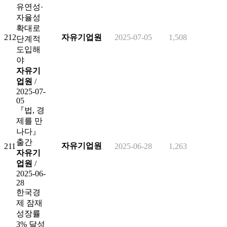
유연성·
자율성
확대로
212
자유기업원
2025-07-05
1,508
단계적
도입해
야
자유기
업원
/
2025-07-
05
『법, 경
제를 만
나다』
출간
자유기업원
211
2025-06-28
1,263
자유기
업원
/
2025-06-
28
한국경
제 잠재
성장률
3% 달성