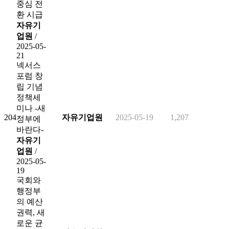
중심 전
환 시급
자유기
업원
/
2025-05-
21
넥서스
포럼 창
립 기념
정책세
미나 -새
204
자유기업원
2025-05-19
1,207
정부에
바란다-
자유기
업원
/
2025-05-
19
국회와
행정부
의 예산
권력, 새
로운 균