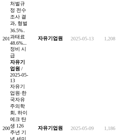
처벌규
정 전수
조사 결
과, 형벌
36.5%․
과태료
자유기업원
201
2025-05-13
1,208
48.6%...
정비 시
급
자유기
업원
/
2025-05-
13
자유기
업원·한
국자유
주의학
회, 하이
에크 탄
생 126
자유기업원
200
2025-05-09
1,186
주년 기
념 세미