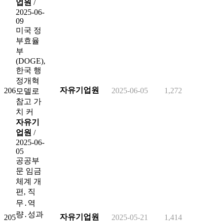
업원
/
2025-06-
09
미국 정
부효율
부
(DOGE),
한국 행
정개혁
자유기업원
206
2025-06-05
1,272
모델로
참고 가
치 커
자유기
업원
/
2025-06-
05
공공부
문 임금
체계 개
편, 직
무․역
량․성과
자유기업원
205
2025-05-21
1,414