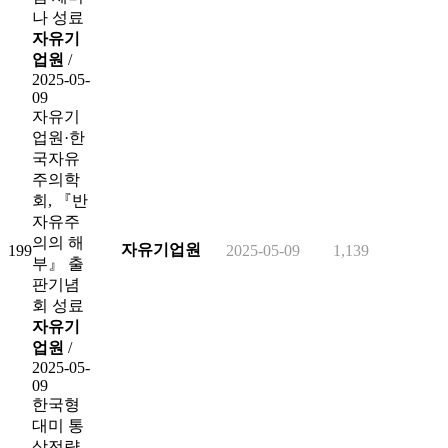
나 성료
자유기
업원
/
2025-05-
09
자유기
업원·한
국자유
주의학
회, 『반
자유주
의의 해
자유기업원
199
2025-05-09
1,139
부』 출
판기념
회 성료
자유기
업원
/
2025-05-
09
한국형
대미 통
상전략