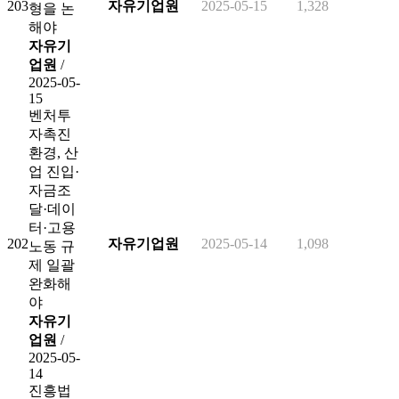
203
자유기업원
2025-05-15
1,328
형을 논
해야
자유기
업원
/
2025-05-
15
벤처투
자촉진
환경, 산
업 진입·
자금조
달·데이
터·고용
202
자유기업원
2025-05-14
1,098
노동 규
제 일괄
완화해
야
자유기
업원
/
2025-05-
14
진흥법