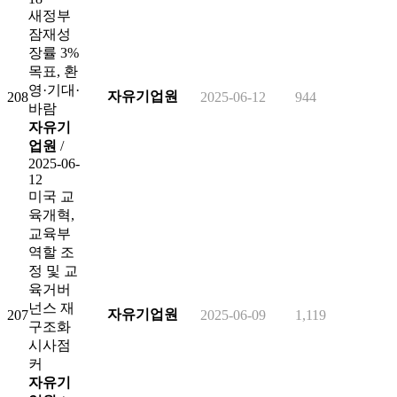
새정부
잠재성
장률 3%
목표, 환
영·기대·
자유기업원
208
2025-06-12
944
바람
자유기
업원
/
2025-06-
12
미국 교
육개혁,
교육부
역할 조
정 및 교
육거버
넌스 재
자유기업원
207
2025-06-09
1,119
구조화
시사점
커
자유기