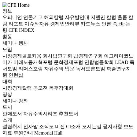
정보
오피니언
언론기고
해외칼럼
자유발언대
지텔만 칼럼
홀콤 칼
럼
리포트
이슈와자유
경제법안리뷰
카드뉴스
언론 속 cfe
논
평
CFE INDEX
활동
세미나
행사
모임
시장경제콜로키움
회사법연구회
법경제연구회
아고라이코노
미카
미래노동개혁포럼
문화경제포럼
연합법률학회 LEAD
독
서모임 리더스포럼
자유주의 입문 독서토론모임
학술연구지
원
인턴십
대회
시장경제칼럼 공모전
독후감대회
영상
세미나
강좌
도서
판매도서
자유주의시리즈
추천도서
소개
설립취지
인사말
조직도
비전
CI소개
오시는길
공지사항
보도
자료
후원안내
Memorial Hall