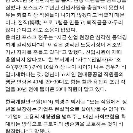
난 2001년 첫 인턴사원을 뽑자, 현장 직원들은 환호성을
질렀다. 포스코가 수년간 신입사원을 충원하지 못한 이
유는 퇴출 대상 직원들이 나가지 않겠다고 버텼기 때문
이다. 전직(轉職) 프로그램을 만들고, 퇴직금을 아무리
많이 준다고 해도 소용이 없었다.
윤석만 포스코 전무는 “지금 산업 현장은 심각한 동맥경
화에 걸려있다”며 “이같은 경직된 노동시장이 제조업
기반 자체를 흔들고 있다”고 말했다. 신입사원이 제때
충원되지 않다보니 한 부서에서 ‘사수’(전임자)와 ‘조
수’(후임자) 간에 10살 이상 나이 차이가 나는 경우가 비
일비재하다는 것. 정년이 57세인 현대중공업 직원들의
평균 연령은 43세. 20~30대도 힘든 철판 용접과 조립 작
업을 30년 전에 들어온 50대 직원이 맡고 있다.
한국개발연구원(KDI) 최경수 박사는 “모든 직원에게 정
년을 보장하는 기업은 현실적으로 살아남을 수 없다”며
“기업에 고용의 재량권을 넓혀주는 대신 사회보험을 확
대하는 방식으로 근로자의 생존권을 보호하는 것이 바
람직하다”고 말했다.