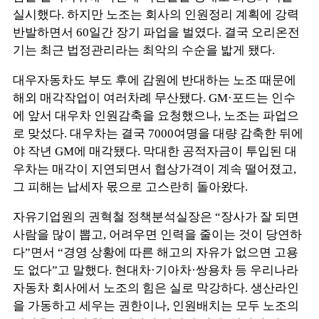
실시했다. 하지만 노조는 회사의 인원정리 계획에 강력
반발하면서 60일간 장기 파업을 벌였다. 결국 오리온전
기는 최근 법정관리라는 최악의 수순을 밟게 됐다.
대우자동차도 부도 후에 감원에 반대하는 노조 때문에
해외 매각작업이 여러차례 무산됐다. GM·포드는 인수
에 앞서 대우차 인원감축을 요청했으나, 노조는 파업으
로 맞섰다. 대우차는 결국 7000여명을 대량 감축한 뒤에
야 작년 GM에 매각됐다. 막대한 공적자금이 투입된 대
우차는 매각이 지연되면서 협상가격이 계속 떨어졌고,
그 피해는 납세자 몫으로 고스란히 돌아왔다.
자유기업원의 권혁철 정책분석실장은 “장사가 잘 되면
사람을 많이 뽑고, 어려우면 인력을 줄이는 것이 당연하
다”면서 “경영 상황에 따른 해고의 자유가 없으면 고용
도 없다”고 말했다. 현대차·기아차·쌍용차 등 우리나라
자동차 회사에서 노조의 힘은 실로 막강하다. 생산라인
을 가동하고 세우는 권한이나, 인원배치는 모두 노조의