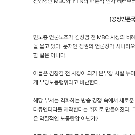
진행형인 MBC와 YTN의 패륜적 인사 테러부
[공정언론국
민노총 언론노조가 김장겸 전 MBC 사장의 비
을 물고 있다. 문재인 정권의 언론장악 시나리오
할 말은 아니다.
이들은 김장겸 전 사장이 과거 본부장 시절 뉴
게 부당노동행위라고 비난한다.
해당 부서는 격화하는 방송 경쟁 속에서 새로운
다큐멘터리를 제작한다는 취지로 만들어졌다. 그
은 악질적인 노동탄압 아닌가?