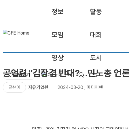
정보
활동
모임
대회
영상
도서
공언련 "김장겸 반대?…민노총 언론
후원하기
ENG
글쓴이
자유기업원
2024-03-20
,
미디어펜