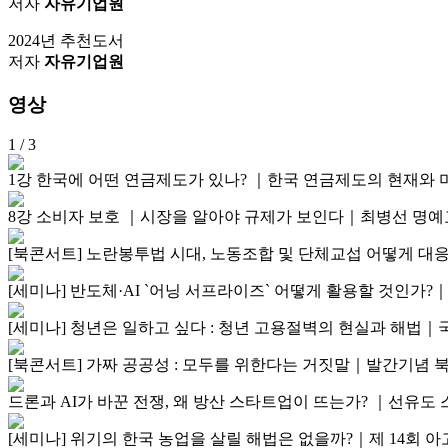
저자
자유기업원
2024년 추천도서
저자
자유기업원
영상
1
/ 3
1강 한국에 어떤 연금제도가 있나? ｜한국 연금제도의 현재
8강 소비자 보호 ｜시장을 알아야 규제가 보인다｜최병선 명
[북콘서트] 노란봉투법 시대, 노동조합 및 단체교섭 어떻게 
[세미나] 반도체·AI `어닝 서프라이즈` 어떻게 활용할 것인가
[세미나] 청년은 일하고 싶다 : 청년 고용절벽의 현실과 해법
[북콘서트] 가짜 공공성 : 모두를 위한다는 거짓말｜발간기념 
드론과 AI가 바꾼 전쟁, 왜 방산 스타트업이 뜨는가? ｜선유도 
[세미나] 위기의 한국 농업을 살릴 해법은 없을까?｜제 14회