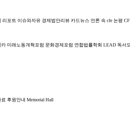
럼
리포트
이슈와자유
경제법안리뷰
카드뉴스
언론 속 cfe
논평
CF
미카
미래노동개혁포럼
문화경제포럼
연합법률학회 LEAD
독서
자료
후원안내
Memorial Hall