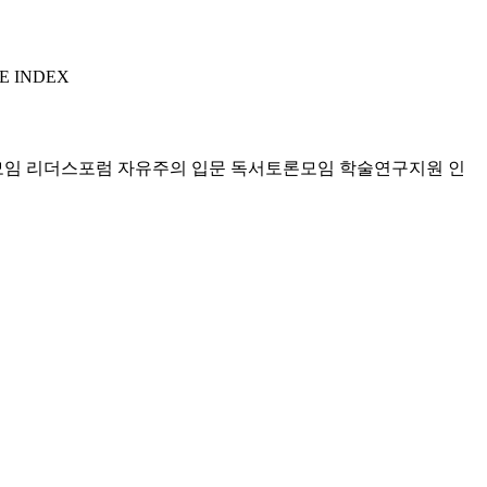
E INDEX
모임 리더스포럼
자유주의 입문 독서토론모임
학술연구지원
인