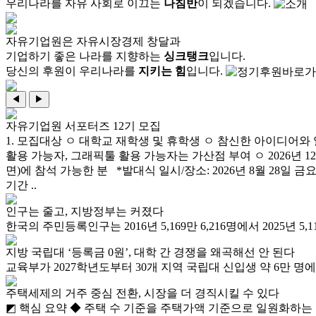
우리나라를 자유 사회로 이끄는
나침반
이 되겠습니다.
자유기업원은 자유시장경제 창달과
기업하기 좋은 나라를 지향하는
싱크탱크
입니다.
당신의 후원이 우리나라를
지키는 힘
입니다.
◀
▶
자유기업원 서포터즈 12기 모집
1. 모집대상 ㅇ 대학교 재학생 및 휴학생 ㅇ 참신한 아이디어와 
활용 가능자, 그래픽툴 활용 가능자는 가산점 부여 ㅇ 2026년 1
면)에 참석 가능한 분 *발대식 일시/장소: 2026년 8월 28일 금
기간 ..
인구는 줄고, 지방정부는 커졌다
한국의 주민등록인구는 2016년 5,169만 6,216명에서 2025년 5,11
지방 국립대 ‘등록금 0원’, 대학 간 경쟁을 왜곡해선 안 된다
교육부가 2027학년도부터 30개 지역 국립대 신입생 약 6만 명
주택세제의 거주 중심 전환, 시장을 더 경직시킬 수 있다
◩ 핵심 요약 ◆ 주택 수 기준을 주택가액 기준으로 일원화하는