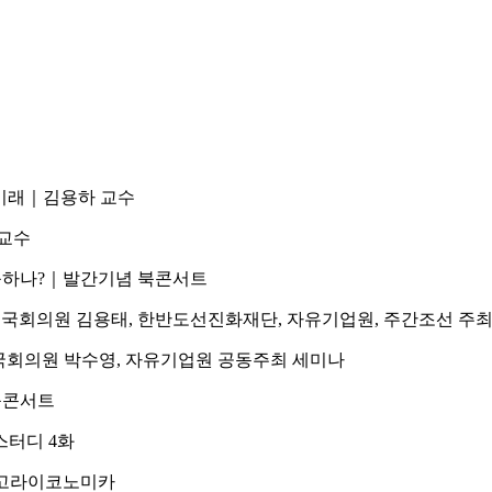
와 미래｜김용하 교수
예교수
대응하나?｜발간기념 북콘서트
?｜국회의원 김용태, 한반도선진화재단, 자유기업원, 주간조선 주
｜국회의원 박수영, 자유기업원 공동주최 세미나
북콘서트
스터디 4화
 아고라이코노미카