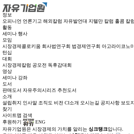
정보
오피니언
언론기고
해외칼럼
자유발언대
지텔만 칼럼
홀콤 칼
활동
세미나
행사
모임
시장경제콜로키움
회사법연구회
법경제연구회
아고라이코노
턴십
대회
시장경제칼럼 공모전
독후감대회
영상
세미나
강좌
도서
판매도서
자유주의시리즈
추천도서
소개
설립취지
인사말
조직도
비전
CI소개
오시는길
공지사항
보도
찾기
사이트맵
검색
후원하기
ENG
자유기업원은 시장경제의 가치를 알리는
싱크탱크
입니다.