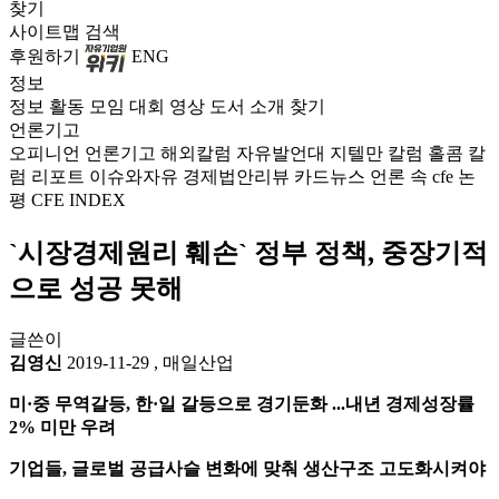
찾기
사이트맵
검색
후원하기
ENG
정보
정보
활동
모임
대회
영상
도서
소개
찾기
언론기고
오피니언
언론기고
해외칼럼
자유발언대
지텔만 칼럼
홀콤 칼
럼
리포트
이슈와자유
경제법안리뷰
카드뉴스
언론 속 cfe
논
평
CFE INDEX
`시장경제원리 훼손` 정부 정책, 중장기적
으로 성공 못해
글쓴이
김영신
2019-11-29
,
매일산업
미·중 무역갈등, 한·일 갈등으로 경기둔화 ...내년 경제성장률
2% 미만 우려
기업들, 글로벌 공급사슬 변화에 맞춰 생산구조 고도화시켜야