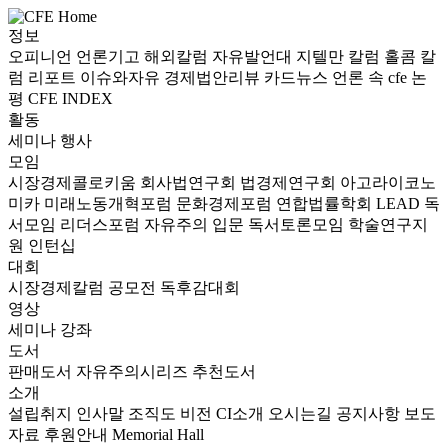
정보
오피니언
언론기고
해외칼럼
자유발언대
지텔만 칼럼
홀콤 칼
럼
리포트
이슈와자유
경제법안리뷰
카드뉴스
언론 속 cfe
논
평
CFE INDEX
활동
세미나
행사
모임
시장경제콜로키움
회사법연구회
법경제연구회
아고라이코노
미카
미래노동개혁포럼
문화경제포럼
연합법률학회 LEAD
독
서모임 리더스포럼
자유주의 입문 독서토론모임
학술연구지
원
인턴십
대회
시장경제칼럼 공모전
독후감대회
영상
세미나
강좌
도서
판매도서
자유주의시리즈
추천도서
소개
설립취지
인사말
조직도
비전
CI소개
오시는길
공지사항
보도
자료
후원안내
Memorial Hall