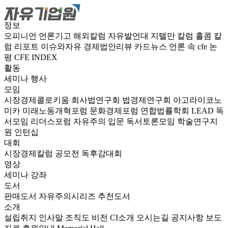
정보
오피니언
언론기고
해외칼럼
자유발언대
지텔만 칼럼
홀콤 칼
럼
리포트
이슈와자유
경제법안리뷰
카드뉴스
언론 속 cfe
논
평
CFE INDEX
활동
세미나
행사
모임
시장경제콜로키움
회사법연구회
법경제연구회
아고라이코노
미카
미래노동개혁포럼
문화경제포럼
연합법률학회 LEAD
독
서모임 리더스포럼
자유주의 입문 독서토론모임
학술연구지
원
인턴십
대회
시장경제칼럼 공모전
독후감대회
영상
세미나
강좌
도서
판매도서
자유주의시리즈
추천도서
소개
설립취지
인사말
조직도
비전
CI소개
오시는길
공지사항
보도