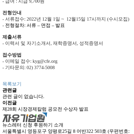
-
급여
:
시급
9,700
원
전형안내
-
서류접수
: 2022
년
12
월
1
일
~
12
월
15
일
17
시까지
(
수시모집
)
-
전형절차
:
서류
–
면접
–
발표
제출서류
-
이력서 및 자기소개서
,
재학증명서
,
성적증명서
접수방법
-
이메일 접수
: kyg@cfe.org
-
기타문의
: 02) 3774-5008
목록보기
관련글
관련 글이 없습니다.
이전글
제28회 시장경제칼럼 공모전 수상자 발표
뉴스레터 신청
후원하기
소개
서울특별시 영등포구 양평로25길 8 어반322 503호 (우편번호: