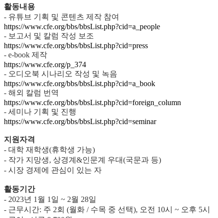
활동내용
-
유튜브 기획 및 콘텐츠 제작 참여
https://www.cfe.org/bbs/bbsList.php?cid=a_people
-
보고서 및 칼럼 작성 보조
https://www.cfe.org/bbs/bbsList.php?cid=press
- e-book
제작
https://www.cfe.org/p_374
-
오디오북 시나리오 작성 및 녹음
https://www.cfe.org/bbs/bbsList.php?cid=a_book
-
해외 칼럼 번역
https://www.cfe.org/bbs/bbsList.php?cid=foreign_column
-
세미나 기획 및 진행
https://www.cfe.org/bbs/bbsList.php?cid=seminar
지원자격
-
대학 재학생
(
휴학생 가능
)
-
작가 지망생
,
상경계
&
인문계 우대
(
국문과 등
)
-
시장 경제에 관심이 있는 자
활동기간
- 2023
년
1
월
1
일
~ 2
월
28
일
-
근무시간
:
주
2
회
(
월화
/
수목 중 선택
),
오전
10
시
~
오후
5
시