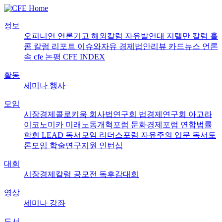
정보
오피니언
언론기고
해외칼럼
자유발언대
지텔만 칼럼
홀
콤 칼럼
리포트
이슈와자유
경제법안리뷰
카드뉴스
언론
속 cfe
논평
CFE INDEX
활동
세미나
행사
모임
시장경제콜로키움
회사법연구회
법경제연구회
아고라
이코노미카
미래노동개혁포럼
문화경제포럼
연합법률
학회 LEAD
독서모임 리더스포럼
자유주의 입문 독서토
론모임
학술연구지원
인턴십
대회
시장경제칼럼 공모전
독후감대회
영상
세미나
강좌
도서