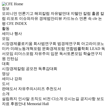
정보
오피니언
언론기고
해외칼럼
자유발언대
지텔만 칼럼
홀콤 칼
럼
리포트
이슈와자유
경제법안리뷰
카드뉴스
언론 속 cfe
논
평
CFE INDEX
활동
세미나
행사
모임
시장경제콜로키움
회사법연구회
법경제연구회
아고라이코노
미카
미래노동개혁포럼
문화경제포럼
연합법률학회 LEAD
독
서모임 리더스포럼
자유주의 입문 독서토론모임
학술연구지
원
인턴십
대회
시장경제칼럼 공모전
독후감대회
영상
세미나
강좌
도서
판매도서
자유주의시리즈
추천도서
소개
설립취지
인사말
조직도
비전
CI소개
오시는길
공지사항
보도
자료
후원안내
Memorial Hall