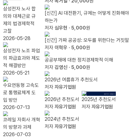
는 거
기 수
요로
가 아
를 비
가를
입지
은
저자
복거일
· 20,000
원
제
짓말』
료식
하는
니다.
웃기
수 있
경쟁
100
삼성전자 노사 합
가
[신간] AI 대전환기, 규제는 어떻게 진화해야
출간
이유
그것
전에,
나
력 봐
조 눈
의와 대체근로 규
필
하는가
기념
은 다
라이
야 한
앞...`20.79%
제의 법경제학적
요
저자
심우현
· 5,000
원
북콘
음의
트 형
다
자동
고찰
하
서트
인터
제를
배분`
2026-05-28
[신간] 가짜 공공성: 모두를 위한다는 거짓말
다
넷이
상기
끝낼
저자
이혁우
· 5,000
원
삼성전자 노조 파업
다.
하라
때
의 파급효과와 제도
공공부채에 대한 정치경제학적 이해
적 해결방안
저자
김영신
· 5,000
원
2026-05-21
2026년 여름휴가 추천도서
수요연동형 고속도
저자
자유기업원
로 통행료체계 도
2026년 추천도서
2025년 추천도서
입 방안
저자
자유기업원
저자
자유기업원
2026-07-13
2024년 추천도서
코레일 자회사 개혁
저자
자유기업원
의 방향과 과제
2026-07-03