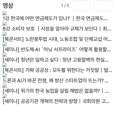
영상
1
/ 3
1강 한국에 어떤 연금제도가 있나? ｜한국 연금제도의
현재와 미래｜김용하 교수
8강 소비자 보호 ｜시장을 알아야 규제가 보인다｜최병
선 명예교수
[북콘서트] 노란봉투법 시대, 노동조합 및 단체교섭 어떻
게 대응하나?｜발간기념 북콘서트
[세미나] 반도체·AI `어닝 서프라이즈` 어떻게 활용할
것인가?｜국회의원 김용태, 한반도선진화재단, 자유기
[세미나] 청년은 일하고 싶다 : 청년 고용절벽의 현실과
업원, 주간조선 주최 세미나
해법｜국회의원 박수영, 자유기업원 공동주최 세미나
[북콘서트] 가짜 공공성 : 모두를 위한다는 거짓말｜발간
기념 북콘서트
드론과 AI가 바꾼 전쟁, 왜 방산 스타트업이 뜨는가? ｜
선유도 스터디 4화
[세미나] 위기의 한국 농업을 살릴 해법은 없을까?｜제
14회 아고라이코노미카
[세미나] 공공기관 개혁의 전략과 방향｜국회의원 고동
진, 자유기업원, 공공선택학회, 한국지방공기업학회 공동
주최 세미나