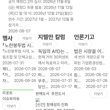
공지 예정□ 2차 심사: 2026년 11월 6일
처
자동
와
(금) 예정□ 최종 발표: 2026년 11월 12일
방
배분
이익
(목)□ 발 대 식: 2026년 12월 21일(월)□
적
폐
처분
연수 기간: 2027년 1월 ~ 2027년 12월 중
세
지,
은
참가자 ..
제
늦었
노동
2026-08-07
개
지만
쟁의
지텔만 칼럼
언론기고
행사
편
반드
대상
더보기
보
시
이
더보기
더보기
『노란봉투법 시
다
가야
될
대, 노동조합 및
독일의 AfD는 얼
법은 시장을 이끄
『노란봉투법 시대, 노
단
할
수
단체교섭 어떻게
마나 좌익인가?
는 명령이 아니라
동조합 및 단체교섭
현재 거의 30퍼센트
세 번의 개정으로 악
순
재정
없다
대응하나?』 출간
시장을 지키는 규
어떻게 대응하나』 북
2026-07-31
에서 득표하고 따라서
화된 기업환경상법이
하
개혁
기념 북콘서트
칙이어야 한다
콘서트가 2026년 7
제1회
2026-07-28
최근 설문 조사들에
2026-08-07
1년 사이에 세 번 바뀌
2026-08-03
고
이다
월 31일(금) 오전 10
좋은
『가짜
2026-07-22
따르면 그 나라의 가
하늘
2026-07-24
었다. 2025년 7월 1
집값
2026-08-02
예
시 푸른홀에서 개최되
규제
공공
자유
2026-06-26
장 강한 정당, 독일의
의 채
우주
2026-07-31
차 개정은 이사의 충
으로
지방
2026-07-28
측
었습니다. 이번 행사
입법
성 :
기업
AfD(독일 대안당;
굴: 우
는 다
당신
2026-07-17
실의무 대상에 회사와
‘실수
투자,
학생
2026-07-27
가
는 개정 노란봉투법 ..
대상
모두
원 서
Alternative for
주가
음의
이 일
함께 `주주’를 넣었고,
요’와
정치
은 줄
리포트
판매도서
추천도서
더보기
능
시상
를 위
포터
Germany)는 두 공동
사유
튤립
론 머
사외이사의 이름..
‘투
논리
고 교
이슈와자유
한
식
한다
즈 11
의장 알..
를 필
열기
스크
기’를
보다
부금
[신간] 정체성의 진화
더보기
세