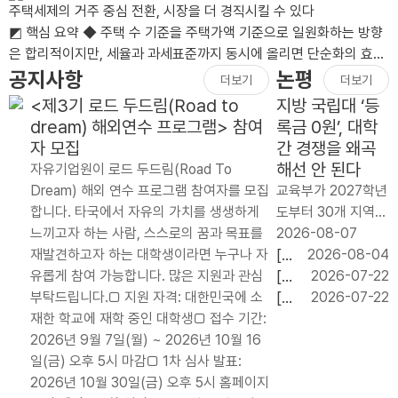
주택세제의 거주 중심 전환, 시장을 더 경직시킬 수 있다
◩ 핵심 요약 ◆ 주택 수 기준을 주택가액 기준으로 일원화하는 방향
은 합리적이지만, 세율과 과세표준까지 동시에 올리면 단순화의 효과
가 상쇄될 수 있음.◆ 장기..
공지사항
논평
더보기
더보기
<제3기 로드 두드림(Road to
지방 국립대 ‘등
dream) 해외연수 프로그램> 참여
록금 0원’, 대학
자 모집
간 경쟁을 왜곡
해선 안 된다
자유기업원이 로드 두드림(Road To
Dream) 해외 연수 프로그램 참여자를 모집
교육부가 2027학년
합니다. 타국에서 자유의 가치를 생생하게
도부터 30개 지역
느끼고자 하는 사람, 스스로의 꿈과 목표를
국립대 신입생 약 6
2026-08-07
재발견하고자 하는 대학생이라면 누구나 자
만 명에게 등록금 전
[논
2026-08-04
유롭게 참여 가능합니다. 많은 지원과 관심
액을 지원하는 `지
평]
[논
2026-07-22
부탁드립니다.□ 지원 자격: 대한민국에 소
역 균형 장학금’ 도
임
평]
[논
2026-07-22
재한 학교에 재학 중인 대학생□ 접수 기간:
입을 검토하고 있다.
기
교육
평]
2026년 9월 7일(월) ~ 2026년 10월 16
연간 지원 규모는 약
내
교부
기업
일(금) 오후 5시 마감□ 1차 심사 발표:
2천억 원이..
단
금
의
2026년 10월 30일(금) 오후 5시 홈페이지
기
20.79%
투자