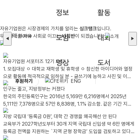
정보
활동
자유기업원은 시장경제의 가치를 알리는
싱크탱크
입니다.
우리나라를 자유 사회로 이끄는
모임
나침반
이 되겠습니다.
대회
◀
▶
영상
도서
자유기업원 서포터즈 12기 모집
1. 모집대상 ㅇ 대학교 재학생 및 휴학생 ㅇ 참신한 아이디어와 열정
으로 활동에 적극적으로 임하실 분 - 글쓰기에 능하고 사진 및 이미
후원하기
ENG
지 편집이 가능한 자 - 타 서포터즈 활동 유경험자 및 SNS 활용 가
인구는 줄고, 지방정부는 커졌다
능자, 그래픽툴 활용 가능자는 가산점 부여 ㅇ 2026년 12월까지 성
한국의 주민등록인구는 2016년 5,169만 6,216명에서 2025년
실한 활동이 가능한 분 - 월 2회 이상 콘텐츠(카드뉴스, 블로그, 동영
5,111만 7,378명으로 57만 8,838명, 1.1% 감소함. 같은 기간 지방
상 등) 제작이 가능한 분 - 발대식 및 수료식(비대면)에 참석 가능한
공무원 정원은 30만 7,566명에서 38만 4,155..
분 *발대식 일시/장소: 2026년 8월 28일 금요일 오후 1시 / 선유
지방 국립대 ‘등록금 0원’, 대학 간 경쟁을 왜곡해선 안 된다
도역 8번 출구 인근 어반322 5층 푸른홀 *불참시 서포터즈 자격이
교육부가 2027학년도부터 30개 지역 국립대 신입생 약 6만 명에게
박탈됩니다. 2. 모집인원 ㅇ 총 00명 3. 활동기간 ..
등록금 전액을 지원하는 `지역 균형 장학금’ 도입을 검토하고 있다.
연간 지원 규모는 약 2천억 원이..