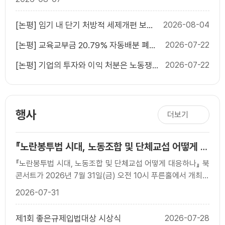
[논평] 임기 내 단기 처방적 세제개편 보다
2026-08-04
단순하고 예측가능한 세제가 필요하다
[논평] 교육교부금 20.79% 자동배분 폐지,
2026-07-22
늦었지만 반드시 가야 할 재정개혁이다
[논평] 기업의 투자와 이익 처분은 노동쟁의
2026-07-22
대상이 될 수 없다
행사
더보기
『노란봉투법 시대, 노동조합 및 단체교섭 어떻게 대
응하나?』 출간 기념 북콘서트
『노란봉투법 시대, 노동조합 및 단체교섭 어떻게 대응하나』 북
콘서트가 2026년 7월 31일(금) 오전 10시 푸른홀에서 개최되
었습니다. 이번 행사는 개정 노란봉투법 ..
2026-07-31
제1회 좋은규제입법대상 시상식
2026-07-28