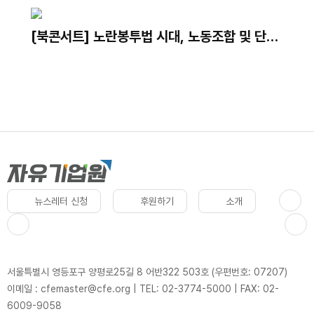
다｜최병선 명예교수
[북콘서트] 노란봉투법 시대, 노동조합 및 단체
교섭 어떻게 대응하나?｜발간기념 북콘서트
뉴스레터 신청
후원하기
소개
서울특별시 영등포구 양평로25길 8 어반322 503호 (우편번호: 07207)
이메일 : cfemaster@cfe.org
|
TEL: 02-3774-5000
|
FAX: 02-
6009-9058