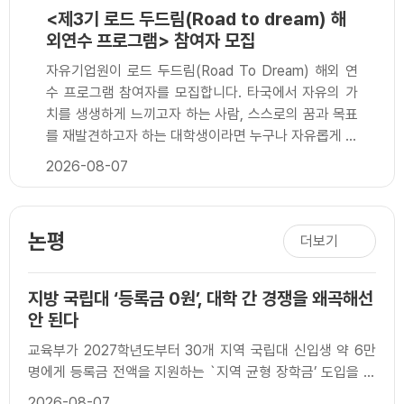
<제3기 로드 두드림(Road to dream) 해
외연수 프로그램> 참여자 모집
자유기업원이 로드 두드림(Road To Dream) 해외 연
수 프로그램 참여자를 모집합니다. 타국에서 자유의 가
치를 생생하게 느끼고자 하는 사람, 스스로의 꿈과 목표
를 재발견하고자 하는 대학생이라면 누구나 자유롭게 참
여 가능합니다. 많은 지원과 관심 부탁드립니다.□ 지원
2026-08-07
자격: 대한민국에 소재한 학교에 재학 중인 대학생□ 접
수 기간: 2026년 9월 7일(월) ~ 2026년 10월 16일
(금) 오후 5시 마감□ 1차 심사 발표: 2026년 10월 30
논평
더보기
일(금) 오후 5시 홈페이지 공지 예정□ 2차 심사: 2026
년 11월 6일(금) 예정□ 최종 발표: 2026년 11월 12일
(목)□ 발 대 식: 2026년 12월 21일(월)□ 연수 기간:
지방 국립대 ‘등록금 0원’, 대학 간 경쟁을 왜곡해선
2027년 1월 ~ 2027년 12월 중 참가자 ..
안 된다
교육부가 2027학년도부터 30개 지역 국립대 신입생 약 6만
명에게 등록금 전액을 지원하는 `지역 균형 장학금’ 도입을 검
토하고 있다. 연간 지원 규모는 약 2천억 원이..
2026-08-07