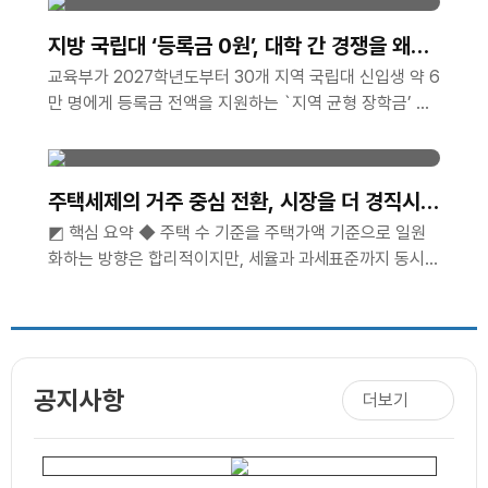
불참시 서포터즈 자격이 박탈됩니다. 2. 모집인원 ㅇ 총
00명 3. 활동기간 ..
지방 국립대 ‘등록금 0원’, 대학 간 경쟁을 왜곡
해선 안 된다
교육부가 2027학년도부터 30개 지역 국립대 신입생 약 6
만 명에게 등록금 전액을 지원하는 `지역 균형 장학금’ 도
입을 검토하고 있다. 연간 지원 규모는 약 2천억 원이..
주택세제의 거주 중심 전환, 시장을 더 경직시킬
수 있다
◩ 핵심 요약 ◆ 주택 수 기준을 주택가액 기준으로 일원
화하는 방향은 합리적이지만, 세율과 과세표준까지 동시에
올리면 단순화의 효과가 상쇄될 수 있음.◆ 장기..
공지사항
더보기