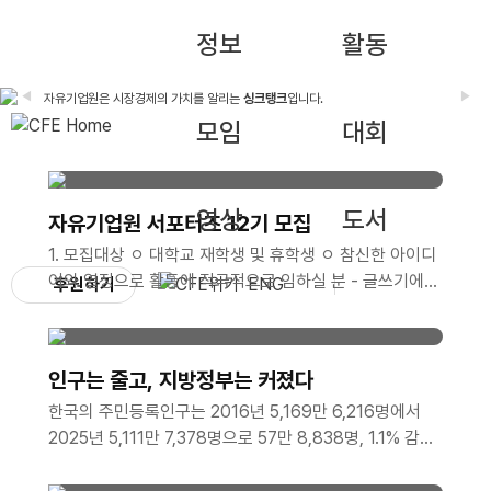
정보
활동
◀
▶
자유기업원은 시장경제의 가치를 알리는
싱크탱크
입니다.
우리나라를 자유 사회로 이끄는
나침반
이 되겠습니다.
모임
대회
영상
도서
자유기업원 서포터즈 12기 모집
1. 모집대상 ㅇ 대학교 재학생 및 휴학생 ㅇ 참신한 아이디
어와 열정으로 활동에 적극적으로 임하실 분 - 글쓰기에
후원하기
ENG
능하고 사진 및 이미지 편집이 가능한 자 - 타 서포터즈 활
동 유경험자 및 SNS 활용 가능자, 그래픽툴 활용 가능자
는 가산점 부여 ㅇ 2026년 12월까지 성실한 활동이 가능
인구는 줄고, 지방정부는 커졌다
한 분 - 월 2회 이상 콘텐츠(카드뉴스, 블로그, 동영상 등)
한국의 주민등록인구는 2016년 5,169만 6,216명에서
제작이 가능한 분 - 발대식 및 수료식(비대면)에 참석 가능
2025년 5,111만 7,378명으로 57만 8,838명, 1.1% 감소
한 분 *발대식 일시/장소: 2026년 8월 28일 금요일 오
함. 같은 기간 지방공무원 정원은 30만 7,566명에서 38
후 1시 / 선유도역 8번 출구 인근 어반322 5층 푸른홀 *
만 4,155..