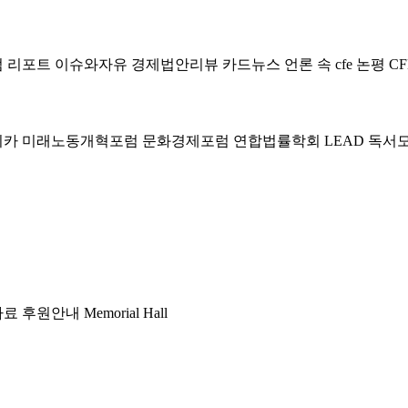
럼
리포트
이슈와자유
경제법안리뷰
카드뉴스
언론 속 cfe
논평
CF
미카
미래노동개혁포럼
문화경제포럼
연합법률학회 LEAD
독서
자료
후원안내
Memorial Hall