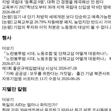
지방 국립대 ‘등록금 0원’, 대학 간 경쟁을 왜곡해선 안 된다
교육부가 2027학년도부터 30개 지역 국립대 신입생 약 6만 명
2026-08-07
[논평] 임기 내 단기 처방적 세제개편 보다 단순하고 예측가능
[논평] 교육교부금 20.79% 자동배분 폐지, 늦었지만 반드시 
[논평] 기업의 투자와 이익 처분은 노동쟁의 대상이 될 수 없다
행사
더보기
『노란봉투법 시대, 노동조합 및 단체교섭 어떻게 대응하나?』
『노란봉투법 시대, 노동조합 및 단체교섭 어떻게 대응하나』 북콘서
2026-07-31
제1회 좋은규제입법대상 시상식
2026-07-28
『가짜 공공성 : 모두를 위한다는 거짓말』 출간 기념 북콘서트
자유기업원 서포터즈 11기 수료식
2026-06-26
지텔만 칼럼
더보기
독일의 AfD는 얼마나 좌익인가?
현재 거의 30퍼센트에서 득표하고 따라서 최근 설문 조사들에 따르면 그 나