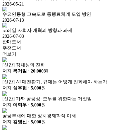
2026-05-21
수요연동형 고속도로 통행료체계 도입 방안
2026-07-13
코레일 자회사 개혁의 방향과 과제
2026-07-03
판매도서
추천도서
더보기
[신간] 정체성의 진화
저자
복거일
· 20,000
원
[신간] AI 대전환기, 규제는 어떻게 진화해야 하는가
저자
심우현
· 5,000
원
[신간] 가짜 공공성: 모두를 위한다는 거짓말
저자
이혁우
· 5,000
원
공공부채에 대한 정치경제학적 이해
저자
김영신
· 5,000
원