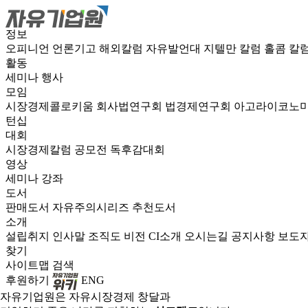
정보
오피니언
언론기고
해외칼럼
자유발언대
지텔만 칼럼
홀콤 칼
활동
세미나
행사
모임
시장경제콜로키움
회사법연구회
법경제연구회
아고라이코노
턴십
대회
시장경제칼럼 공모전
독후감대회
영상
세미나
강좌
도서
판매도서
자유주의시리즈
추천도서
소개
설립취지
인사말
조직도
비전
CI소개
오시는길
공지사항
보도
찾기
사이트맵
검색
후원하기
ENG
자유기업원은 자유시장경제 창달과