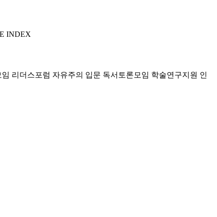
E INDEX
모임 리더스포럼
자유주의 입문 독서토론모임
학술연구지원
인