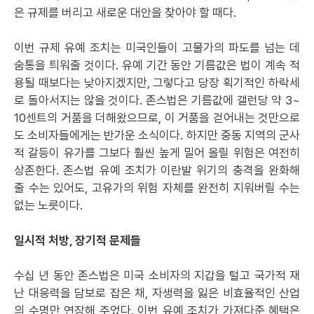
은 규제를 버리고 새로운 대안을 찾아야 할 때다.
이번 규제 유예 조치는 미국인들이 고물가의 파도를 넘는 데
숨통을 틔워줄 것이다. 유예 기간 동안 기름값은 법이 계속 적
용될 때보다는 낮아지겠지만, 그렇다고 당장 획기적인 하락세
로 돌아서지는 않을 것이다. 존스법은 기름값에 갤런당 약 3~
10센트의 거품을 더해왔으므로, 이 거품을 걷어내는 것만으로
도 소비자들에게는 반가운 소식이다. 하지만 중동 지역의 군사
적 갈등이 유가를 그보다 훨씬 높게 밀어 올릴 위험은 여전히
상존한다. 존스법 유예 조치가 이란발 위기의 충격을 완화해
줄 수는 있어도, 고유가의 위험 자체를 완전히 지워버릴 수는
없는 노릇이다.
일시적 처방, 장기적 문제들
수십 년 동안 존스법은 미국 소비자의 지갑을 털고 국가적 재
난 대응력을 담보로 잡은 채, 자생력을 잃은 비효율적인 산업
의 수명만 연장해 주었다. 이번 유예 조치가 가져다준 혜택은