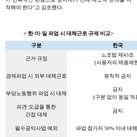
작해야 한다"고 강조했다.
<
한
·
미
·
일 파업 시 대체근로 규제 비교
>
구분
한국
노조법 제43조
근거 규정
(사용자의 체용제한
경제파업 시 외부 대체근로
원칙적 금지
금지
부당노동행위 파업 시 대체
(구분 없이 동일 적
파견·도급을 통한
금지
간접 대체
필수공익사업 예외
파업 참가자 50% 이내 대