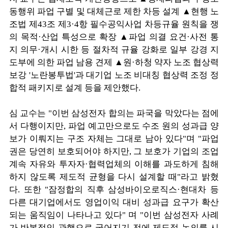
동행위 파업 구별 및 대체근로 제한 차등 설계 ▲현행 노
조법 제43조 제3·4항 필수공익사업 차등규율 원칙을 쟁
의 목적·산업 특성으로 확장 ▲파업 의결 요건·사전 통
지 의무·개시 시한 등 절차적 규율 강화로 일부 강경 지
도부에 의한 파업 남용 견제 ▲원·하청 약자 노조 협상력
보강 '노란봉투법'과 대기업 노조 비대칭 협상력 조정 정
합적 패키지로 설계 등을 제안했다.
심 교수는 "이번 삼성전자 합의는 파국을 막았다는 점에
서 다행이지만, 파업 예고만으로도 수조 원의 성과급 양
보가 이뤄지는 구조 자체는 그대로 남아 있다"며 "파업
권은 당연히 보호되어야 하지만, 그 보호가 기업의 조업
계속 자유와 투자자·협력업체의 이해를 과도하게 침해
하지 않도록 제도적 균형을 다시 설계할 때"라고 밝혔
다. 또한 "잠정합의 직후 삼성바이오로직스·현대차 등
다른 대기업에서도 영업이익 대비 성과급 요구가 확산
되는 움직임이 나타나고 있다" 며 "이번 삼성전자 사례
가 반복적인 관행으로 굳어지기 전에 제도적 논의를 시