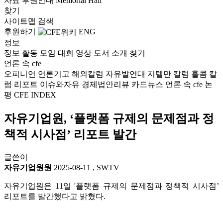
자료
후원안내
Memorial Hall
찾기
사이트맵
검색
후원하기
ENG
정보
정보
활동
모임
대회
영상
도서
소개
찾기
언론 속 cfe
오피니언
언론기고
해외칼럼
자유발언대
지텔만 칼럼
홀콤 칼
럼
리포트
이슈와자유
경제법안리뷰
카드뉴스
언론 속 cfe
논
평
CFE INDEX
자유기업원, ‘플랫폼 규제의 문제점과 정
책적 시사점’ 리포트 발간
글쓴이
자유기업원원
2025-08-11
,
SWTV
자유기업원은 11일 '플랫폼 규제의 문제점과 정책적 시사점’
리포트를 발간했다고 밝혔다.