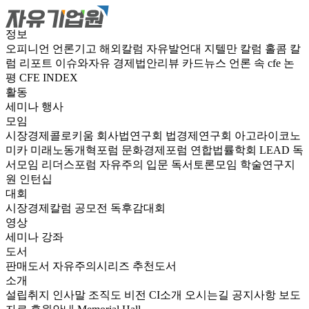
정보
오피니언
언론기고
해외칼럼
자유발언대
지텔만 칼럼
홀콤 칼
럼
리포트
이슈와자유
경제법안리뷰
카드뉴스
언론 속 cfe
논
평
CFE INDEX
활동
세미나
행사
모임
시장경제콜로키움
회사법연구회
법경제연구회
아고라이코노
미카
미래노동개혁포럼
문화경제포럼
연합법률학회 LEAD
독
서모임 리더스포럼
자유주의 입문 독서토론모임
학술연구지
원
인턴십
대회
시장경제칼럼 공모전
독후감대회
영상
세미나
강좌
도서
판매도서
자유주의시리즈
추천도서
소개
설립취지
인사말
조직도
비전
CI소개
오시는길
공지사항
보도