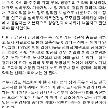
는 것이 아니라 주주의 위험 부담, 경영진의 전략적 의사결정,
대규모 설비투자, 기술개발, 시장 개척이 결합된 결과다. 따라
서 초과이익을 어느 정도 임직원 보상으로 배분하고, 어느 정
도를 연구개발·설비투자·재무건전성·주주환원·미래위험 대비
에 사용할지는 기본적으로 경영진과 이사회가 책임지고 판단
해야 할 사안이다.
이번 삼성전자 잠정합의는 총파업이라는 극단적 충돌을 피하
고 노사 자율교섭을 통해 절충점을 찾았다는 점에서 의미가 있
다. 그러나 영업이익의 일정 비율을 성과급 재원으로 공식화하
는 흐름이 산업 전반으로 확산될 경우, 기업의 이익 처분권과
장기 투자 판단이 노사교섭의 압력 아래 놓일 수 있다는 점은
경계해야 한다. 성과급 제도의 투명성은 높여야 하지만, 기업
의 초과이익 처분권 자체가 노조 요구나 정부 중재에 의해 제
약되는 선례가 되어서는 안 된다.
정부개입도 최소화해야 한다. 대기업의 성과 공유 역사도 결국
노사자율 원칙 위에서 형성되어 왔다. 노사갈등 해결의 1차 주
체는 어디까지나 노사 당사자다. 정부의 조정은 대화를 촉진하
는 보조적 역할에 머물러야 하며, 긴급조정권과 같은 강한 개
입은 국민경제에 중대한 위해가 명백한 경우의 최후수단이어
야 한다.