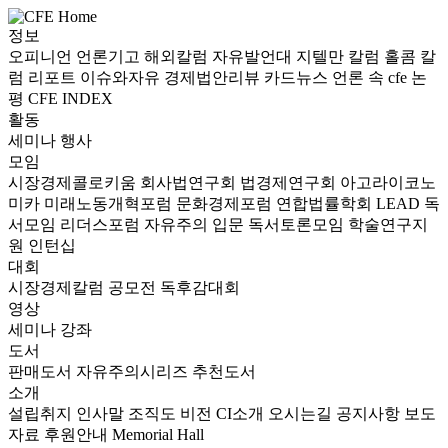
정보
오피니언
언론기고
해외칼럼
자유발언대
지텔만 칼럼
홀콤 칼
럼
리포트
이슈와자유
경제법안리뷰
카드뉴스
언론 속 cfe
논
평
CFE INDEX
활동
세미나
행사
모임
시장경제콜로키움
회사법연구회
법경제연구회
아고라이코노
미카
미래노동개혁포럼
문화경제포럼
연합법률학회 LEAD
독
서모임 리더스포럼
자유주의 입문 독서토론모임
학술연구지
원
인턴십
대회
시장경제칼럼 공모전
독후감대회
영상
세미나
강좌
도서
판매도서
자유주의시리즈
추천도서
소개
설립취지
인사말
조직도
비전
CI소개
오시는길
공지사항
보도
자료
후원안내
Memorial Hall