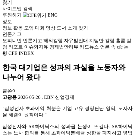
찾기
사이트맵
검색
후원하기
ENG
정보
정보
활동
모임
대회
영상
도서
소개
찾기
언론기고
오피니언
언론기고
해외칼럼
자유발언대
지텔만 칼럼
홀콤 칼
럼
리포트
이슈와자유
경제법안리뷰
카드뉴스
언론 속 cfe
논
평
CFE INDEX
한국 대기업은 성과의 과실을 노동자와
나누어 왔다
글쓴이
고광용
2026-05-26
,
EBN 산업경제
"삼성전자 초과이익 처분은 기업 고유 경영판단 영역, 노사자
율 해결이 원칙이다."
삼성전자와 SK하이닉스의 성과급 논쟁이 뜨겁다. SK하이닉
스는 노사 합의를 통해 초과이익분배금 상한을 폐지하고 영업