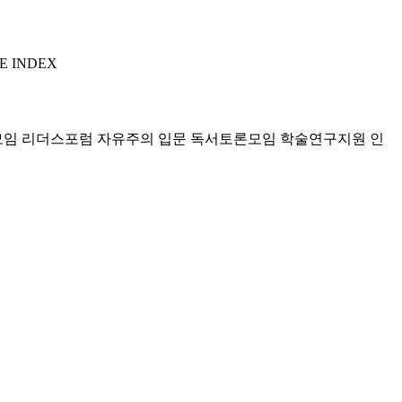
E INDEX
모임 리더스포럼
자유주의 입문 독서토론모임
학술연구지원
인