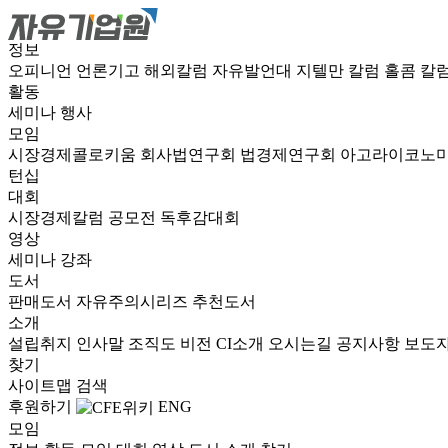
정보
오피니언
언론기고
해외칼럼
자유발언대
지텔만 칼럼
홀콤 칼
활동
세미나
행사
모임
시장경제콜로키움
회사법연구회
법경제연구회
아고라이코노
턴십
대회
시장경제칼럼 공모전
독후감대회
영상
세미나
강좌
도서
판매도서
자유주의시리즈
추천도서
소개
설립취지
인사말
조직도
비전
CI소개
오시는길
공지사항
보도
찾기
사이트맵
검색
후원하기
ENG
모임