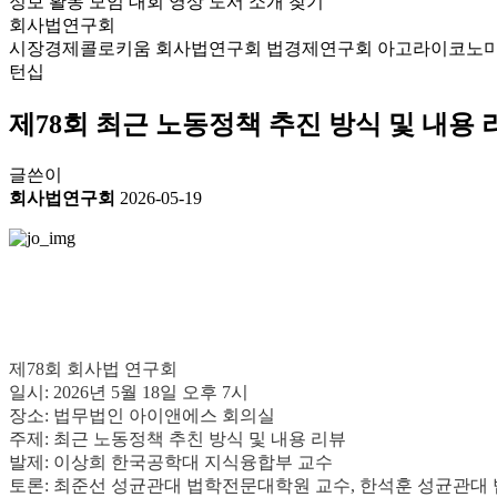
정보
활동
모임
대회
영상
도서
소개
찾기
회사법연구회
시장경제콜로키움
회사법연구회
법경제연구회
아고라이코노
턴십
제78회 최근 노동정책 추진 방식 및 내용 
글쓴이
회사법연구회
2026-05-19
제78회 회사법 연구회
일시: 2026년 5월 18일 오후 7시
장소: 법무법인 아이앤에스 회의실
주제: 최근 노동정책 추친 방식 및 내용 리뷰
발제: 이상희 한국공학대 지식융합부 교수
토론: 최준선 성균관대 법학전문대학원 교수, 한석훈 성균관대