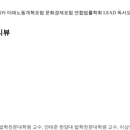
미카
미래노동개혁포럼
문화경제포럼
연합법률학회 LEAD
독서
리뷰
 법학전문대학원 교수, 안태준 한양대 법학전문대학원 교수, 이상