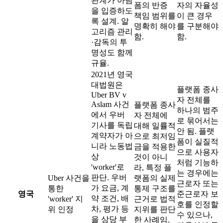
관계가 아님
폼의 반증
자의 자율성
을 입증하도
책임 범위를
이 큰 경우
록 설계. 알
명확히 해야
를 구분해야
고리즘 관리
함.
함.
·감독의 투
명성도 함께
규율.
2021년 영국
대법원은
플랫폼 종사
Uber BV v
자 전체를
Aslam 사건
플랫폼 종사
하나의 범주
에서 우버
자 전체에
로 묶어서는
기사를 독립
대해 일률적
안 됨. 플랫
계약자가 아
으로 최저임
폼이 실질적
니라 노동법
금을 적용한
으로 사용자
상
것이 아니
처럼 기능하
'worker'로
라, 특정 플
는 경우에는
판단. 우버
Uber 사건을
랫폼의 실제
근로자 또는
가 요금, 계
통한
통제 구조를
영국
준근로자 보
약 조건, 배
'worker' 지
근거로 법적
호를 인정할
차, 평가 등
위 인정
지위를 판단
수 있으나,
을 상당 부
한 사례임.