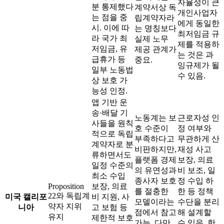
자율성이 큰
분 통제했다
계약서상 독
개인사업자
는 점을 중
립계약자라
에게 동일한
시. 이에 따
는 명칭보다
최저임금 규
라 국가 최
실제 노무
제를 적용하
저임금, 유
제공 관계가
는 것은 과
급휴가 등
중요.
잉규제가 될
일부 노동법
수 있음.
상 보호 가
능성 인정.
앱 기반 운
송·배달 기
노동계는 보
근로자성 인
사들을 원칙
호 수준이
정 여부와
적으로 독립
부족하다고
무관하게 산
계약자로 분
비판하지만,
재성 사고
류하면서도
플랫폼 경제
보장, 의료
일정 수준의
의 유연성과
비 보조, 일
최소 수입
종사자 보호
정 수입 하
Proposition
보장, 의료
를 절충한
한 등 정책
22와 독립계
미국 캘리포
비 지원, 사
모델이라는
수단을 분리
약자 지위
니아
고 보험 등
점에서 참고
해 설계할
유지
제한적 보호
가능. 다만
수 있음. 한