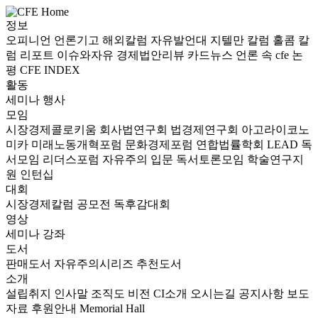
정보
오피니언
언론기고
해외칼럼
자유발언대
지텔만 칼럼
홀콤 칼
럼
리포트
이슈와자유
경제법안리뷰
카드뉴스
언론 속 cfe
논
평
CFE INDEX
활동
세미나
행사
모임
시장경제콜로키움
회사법연구회
법경제연구회
아고라이코노
미카
미래노동개혁포럼
문화경제포럼
연합법률학회 LEAD
독
서모임 리더스포럼
자유주의 입문 독서토론모임
학술연구지
원
인턴십
대회
시장경제칼럼 공모전
독후감대회
영상
세미나
강좌
도서
판매도서
자유주의시리즈
추천도서
소개
설립취지
인사말
조직도
비전
CI소개
오시는길
공지사항
보도
자료
후원안내
Memorial Hall