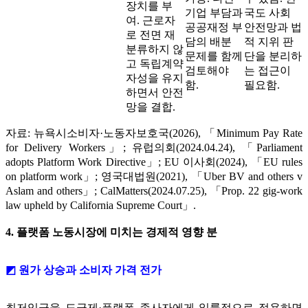
장치를 부
기업 부담과
국도 사회
여. 근로자
공공재정 부
안전망과 법
로 전면 재
담의 배분
적 지위 판
분류하지 않
문제를 함께
단을 분리하
고 독립계약
검토해야
는 접근이
자성을 유지
함.
필요함.
하면서 안전
망을 결합.
자료: 뉴욕시소비자·노동자보호국(2026), 「Minimum Pay Rate
for Delivery Workers」; 유럽의회(2024.04.24), 「Parliament
adopts Platform Work Directive」; EU 이사회(2024), 「EU rules
on platform work」; 영국대법원(2021), 「Uber BV and others v
Aslam and others」; CalMatters(2024.07.25), 「Prop. 22 gig-work
law upheld by California Supreme Court」.
4. 플랫폼 노동시장에 미치는 경제적 영향 분
◩ 원가 상승과 소비자 가격 전가
최저임금을 도급제·플랫폼 종사자에게 일률적으로 적용하면