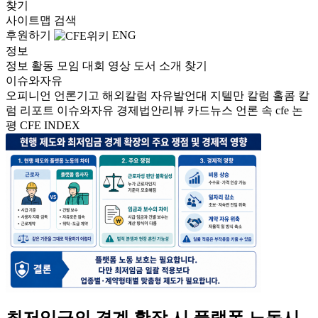
찾기
사이트맵
검색
후원하기
ENG
정보
정보
활동
모임
대회
영상
도서
소개
찾기
이슈와자유
오피니언
언론기고
해외칼럼
자유발언대
지텔만 칼럼
홀콤 칼
럼
리포트
이슈와자유
경제법안리뷰
카드뉴스
언론 속 cfe
논
평
CFE INDEX
최저임금의 경계 확장 시 플랫폼 노동시