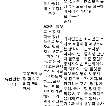
요금, 가맹
최소보수 규
을 반영해
점 부담으로
제로 접근해
매년 조정하
비용이 전가
야 함.
는 구조.
될 가능성
존재.
2024년 플랫
폼 노동 지
침을 통해
최저임금만
최저임금 적
플랫폼 노동
따로 적용하
용 여부보다
자의 법적
는 방식이
근로자성·
지위 오분류
아니라, 먼
종속성 판단
문제에 대
저 플랫폼
기준 정립이
응. 회원국
종사자의 법
우선되어야
이 고용관계
적 지위와
함. 플랫폼
추정 방식을
고용관계 추
플랫폼의 통
이 노동시
마련하도록
정 및 알고
제 정도를
간, 가격, 배
유럽연합
하고, 플랫
리즘 관리
판단하는 구
차, 평가, 계
(EU)
폼이 이를
규제
조임. 국내
정 정지 등
반박하려면
적용 시 고
을 실질적으
해당 계약
용관계 추정
로 통제하는
관계가 고용
기준과 플랫
경우와 종사