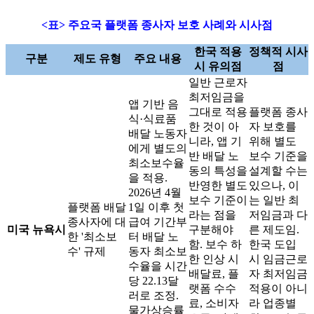
<표> 주요국 플랫폼 종사자 보호 사례와 시사점
한국 적용
정책적 시사
구분
제도 유형
주요 내용
시 유의점
점
일반 근로자
최저임금을
앱 기반 음
그대로 적용
플랫폼 종사
식·식료품
한 것이 아
자 보호를
배달 노동자
니라, 앱 기
위해 별도
에게 별도의
반 배달 노
보수 기준을
최소보수율
동의 특성을
설계할 수는
을 적용.
반영한 별도
있으나, 이
2026년 4월
보수 기준이
는 일반 최
플랫폼 배달
1일 이후 첫
라는 점을
저임금과 다
종사자에 대
급여 기간부
미국 뉴욕시
구분해야
른 제도임.
한 '최소보
터 배달 노
함. 보수 하
한국 도입
수' 규제
동자 최소보
한 인상 시
시 임금근로
수율을 시간
배달료, 플
자 최저임금
당 22.13달
랫폼 수수
적용이 아니
러로 조정.
료, 소비자
라 업종별
물가상승률