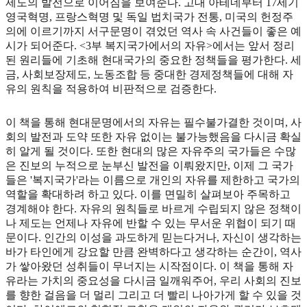
제도의 발전으로 이어짐을 보여준다. 고대 아테네부터 17세기
영국혁명, 프랑스혁명 및 독일 법치국가 전통, 미국의 헌정주
의에 이르기까지 서구문명이 겪었던 역사 속 사건들이 좋은 예
시가 되어준다. <3부 복지국가에서의 자유>에서는 앞서 정리
된 원리들에 기초해 현대국가의 중요한 정책들을 평가한다. 세
금, 사회보장제도, 노동조합 등 중대한 경제정책들에 대해 자
유의 원칙을 적용하여 비판적으로 검증한다.
이 책을 통해 현대문명에서의 자유는 필수불가결한 것이며, 사
회의 발전과 도약 또한 자유 없이는 불가능했음을 다시금 확실
히 알게 될 것이다. 또한 현대의 많은 자유주의 국가들은 수많
은 진보의 누적으로 눈부신 발전을 이뤄왔지만, 이제 그 국가
들은 '복지국가'라는 이름으로 개인의 자유를 제한하고 국가의
역할을 확대하려 하고 있다. 이를 면밀히 살펴보아 주목하고
경계해야 한다. 자유의 원칙들로 바르게 수립되지 않은 정책이
나 제도는 언제나 자유에 반할 수 있는 무서운 위협이 되기 때
문이다. 인간의 이성을 과도하게 믿는다거나, 자신이 생각하는
바가 타인에게 강요할 만큼 완벽하다고 생각하는 순간이, 역사
가 쌓아왔던 성취들이 무너지는 시작점이다. 이 책을 통해 자
유라는 가치의 중요성을 다시금 일깨워주어, 우리 사회의 진보
를 향한 걸음을 더 멀리 그리고 더 빨리 나아가게 할 수 있을 것