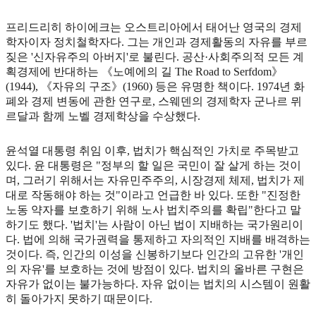
프리드리히 하이에크는 오스트리아에서 태어난 영국의 경제
학자이자 정치철학자다. 그는 개인과 경제활동의 자유를 부르
짖은 '신자유주의 아버지'로 불린다. 공산·사회주의적 모든 계
획경제에 반대하는 《노예에의 길 The Road to Serfdom》
(1944), 《자유의 구조》(1960) 등은 유명한 책이다. 1974년 화
폐와 경제 변동에 관한 연구로, 스웨덴의 경제학자 군나르 뮈
르달과 함께 노벨 경제학상을 수상했다.
윤석열 대통령 취임 이후, 법치가 핵심적인 가치로 주목받고
있다. 윤 대통령은 "정부의 할 일은 국민이 잘 살게 하는 것이
며, 그러기 위해서는 자유민주주의, 시장경제 체제, 법치가 제
대로 작동해야 하는 것"이라고 언급한 바 있다. 또한 "진정한
노동 약자를 보호하기 위해 노사 법치주의를 확립"한다고 말
하기도 했다. '법치'는 사람이 아닌 법이 지배하는 국가원리이
다. 법에 의해 국가권력을 통제하고 자의적인 지배를 배격하는
것이다. 즉, 인간의 이성을 신봉하기보다 인간의 고유한 '개인
의 자유'를 보호하는 것에 방점이 있다. 법치의 올바른 구현은
자유가 없이는 불가능하다. 자유 없이는 법치의 시스템이 원활
히 돌아가지 못하기 때문이다.