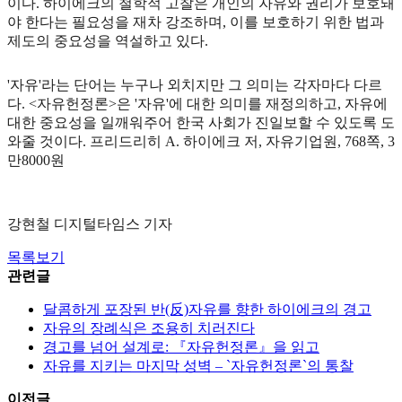
이다. 하이에크의 철학적 고찰은 개인의 자유와 권리가 보호돼
야 한다는 필요성을 재차 강조하며, 이를 보호하기 위한 법과
제도의 중요성을 역설하고 있다.
'자유'라는 단어는 누구나 외치지만 그 의미는 각자마다 다르
다. <자유헌정론>은 '자유'에 대한 의미를 재정의하고, 자유에
대한 중요성을 일깨워주어 한국 사회가 진일보할 수 있도록 도
와줄 것이다. 프리드리히 A. 하이에크 저, 자유기업원, 768쪽, 3
만8000원
강현철 디지털타임스 기자
목록보기
관련글
달콤하게 포장된 반(反)자유를 향한 하이에크의 경고
자유의 장례식은 조용히 치러진다
경고를 넘어 설계로: 『자유헌정론』을 읽고
자유를 지키는 마지막 성벽 – `자유헌정론`의 통찰
이전글