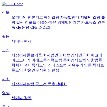
정보
오피니언
언론기고
해외칼럼
자유발언대
지텔만 칼럼
홀
콤 칼럼
리포트
이슈와자유
경제법안리뷰
카드뉴스
언론
속 cfe
논평
CFE INDEX
활동
세미나
행사
모임
시장경제콜로키움
회사법연구회
법경제연구회
아고라
이코노미카
미래노동개혁포럼
문화경제포럼
연합법률
학회 LEAD
독서모임 리더스포럼
자유주의 입문 독서토
론모임
학술연구지원
인턴십
대회
시장경제칼럼 공모전
독후감대회
영상
세미나
강좌
도서