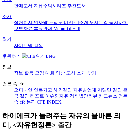
판매도서
자유주의시리즈
추천도서
소개
설립취지
인사말
조직도
비전
CI소개
오시는길
공지사항
보도자료
후원안내
Memorial Hall
찾기
사이트맵
검색
후원하기
ENG
정보
정보
활동
모임
대회
영상
도서
소개
찾기
언론 속 cfe
오피니언
언론기고
해외칼럼
자유발언대
지텔만 칼럼
홀
콤 칼럼
리포트
이슈와자유
경제법안리뷰
카드뉴스
언론
속 cfe
논평
CFE INDEX
하이에크가 들려주는 자유의 올바른 의
미, <자유헌정론> 출간