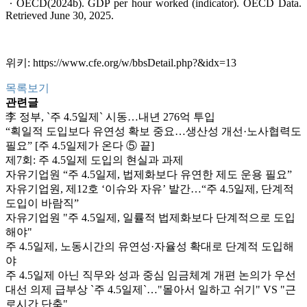
∙ OECD(2024b). GDP per hour worked (indicator). OECD Data.
Retrieved June 30, 2025.
위키:
https://www.cfe.org/w/bbsDetail.php?&idx=13
목록보기
관련글
李 정부, `주 4.5일제` 시동…내년 276억 투입
“획일적 도입보다 유연성 확보 중요…생산성 개선·노사협력도
필요” [주 4.5일제가 온다 ⑤ 끝]
제7회: 주 4.5일제 도입의 현실과 과제
자유기업원 “주 4.5일제, 법제화보다 유연한 제도 운용 필요”
자유기업원, 제12호 ‘이슈와 자유’ 발간…“주 4.5일제, 단계적
도입이 바람직”
자유기업원 "주 4.5일제, 일률적 법제화보다 단계적으로 도입
해야"
주 4.5일제, 노동시간의 유연성·자율성 확대로 단계적 도입해
야
주 4.5일제 아닌 직무와 성과 중심 임금체계 개편 논의가 우선
대선 의제 급부상 `주 4.5일제`…"몰아서 일하고 쉬기" VS "근
로시간 단축"