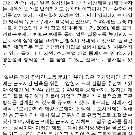
민섭, 2023). 최근 일부 정치인들이 주 32시간제를 법제화하자
는 내용의 법안을 발의하기도 했지만, 아직까지 연방 수준에서
이를 강제하거나 제도화한 사례는 없다. 민간 영역에서는 다양
한 방식의 유연근무제가 활용되고 있으며, 주 4일제도 그중 하
나로 자연스럽게 자리 잡고 있다(유계숙 외, 2009). 예를 들어,
선택근로제나 탄력근로제를 통해 업무 집중도를 높이면서도
근로자의 삶의 질을 고려하는 방식이 확대되고 있으며, 원격근
무와 재택근무 등도 병행되어 기업별 실험이 활발히 이루어지
고 있다. 특히 IT, 디자인, 스타트업 산업 등에서는 주 4일제가
생산성과 창의성 모두를 높일 수 있는 전략으로 평가받고 있
다.
일본은 과거 장시간 노동 문화가 뿌리 깊은 국가였지만, 최근
에는 근로시간 단축을 위한 다양한 제도적 실험을 추진하고 있
다(성재민 외, 2024). 법으로 주 4일제를 강제하지는 않지만, 제
도의 틀을 유연하게 만들어 기업과 근로자가 자율적으로 근무
방식을 설계할 수 있도록 유도하고 있다. 대표적인 사례가 선
택적 근로시간제와 재량근로제다. 선택적 근로시간제는 정해
진 총 근무시간 내에서 일별 근무시간을 유동적으로 조절할 수
있게 하며, 재량근로제는 근로시간 자체보다 업무 결과를 중시
하는 방식이다. 이러한 제도는 특히 일-가정 양립을 필요로 하
는 가구나 육아, 간병 등 개인적 사정이 있는 근로자들에게 실