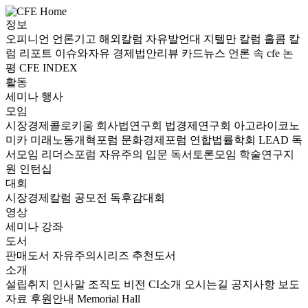
정보
오피니언
언론기고
해외칼럼
자유발언대
지텔만 칼럼
홀콤 칼
럼
리포트
이슈와자유
경제법안리뷰
카드뉴스
언론 속 cfe
논
평
CFE INDEX
활동
세미나
행사
모임
시장경제콜로키움
회사법연구회
법경제연구회
아고라이코노
미카
미래노동개혁포럼
문화경제포럼
연합법률학회 LEAD
독
서모임 리더스포럼
자유주의 입문 독서토론모임
학술연구지
원
인턴십
대회
시장경제칼럼 공모전
독후감대회
영상
세미나
강좌
도서
판매도서
자유주의시리즈
추천도서
소개
설립취지
인사말
조직도
비전
CI소개
오시는길
공지사항
보도
자료
후원안내
Memorial Hall