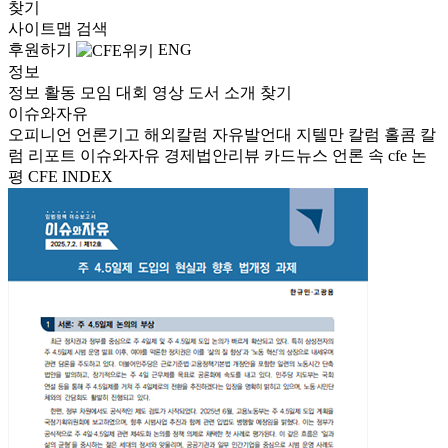
찾기
사이트맵
검색
후원하기
ENG
정보
정보
활동
모임
대회
영상
도서
소개
찾기
이슈와자유
오피니언
언론기고
해외칼럼
자유발언대
지텔만 칼럼
홀콤 칼
럼
리포트
이슈와자유
경제법안리뷰
카드뉴스
언론 속 cfe
논
평
CFE INDEX