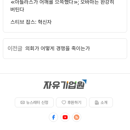
≪아틀라스가 어깨를 으쓱했다≫; 오바마는 완강히
버틴다
스티브 잡스: 혁신자
이전글
의회가 어떻게 경쟁을 죽이는가
뉴스레터 신청
후원하기
소개