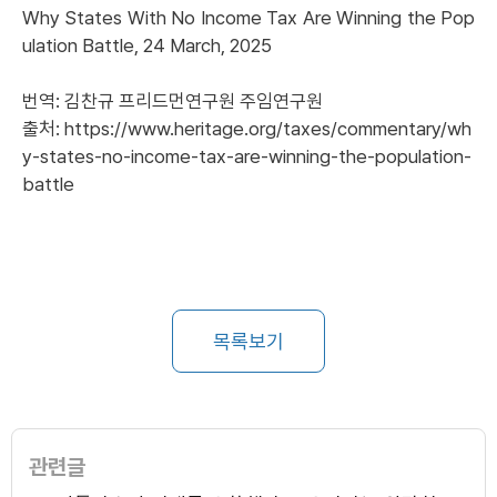
Why States With No Income Tax Are Winning the Pop
ulation Battle,
24 March, 2025
번역: 김찬규 프리드먼연구원 주임연구원
출처:
https://www.heritage.org/taxes/commentary/wh
y-states-no-income-tax-are-winning-the-population-
battle
목록보기
관련글