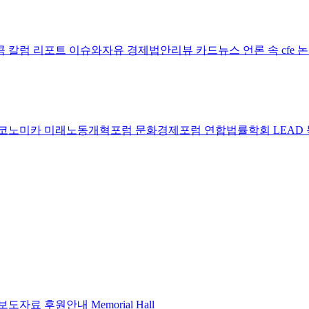
콤 칼럼
리포트
이슈와자유
경제법안리뷰
카드뉴스
언론 속 cfe
코노미카
미래노동개혁포럼
문화경제포럼
연합법률학회 LEAD
보도자료
후원안내
Memorial Hall