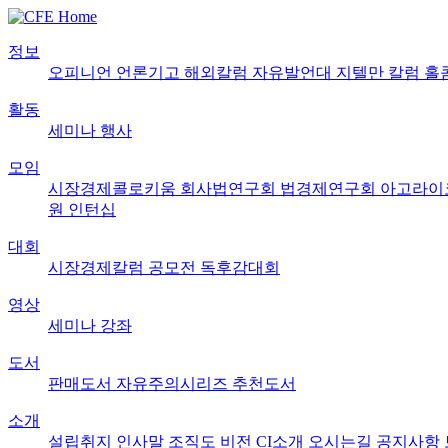
정보
오피니언
언론기고
해외칼럼
자유발언대
지텔만 칼럼
홀
활동
세미나
행사
모임
시장경제콜로키움
회사법연구회
법경제연구회
아고라이
원
인턴십
대회
시장경제칼럼 공모전
독후감대회
영상
세미나
강좌
도서
판매도서
자유주의시리즈
추천도서
소개
설립취지
인사말
조직도
비전
CI소개
오시는길
공지사항