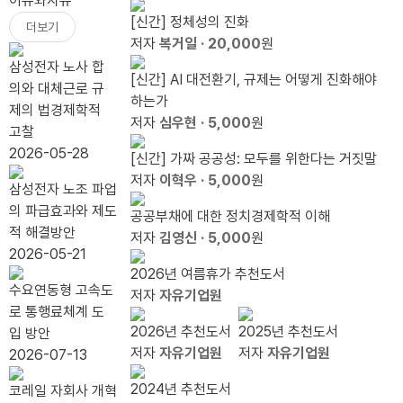
이슈와자유
한
식
한다
즈 11
의장 알..
를 필
열기
스크
기’를
보다
부금
[신간] 정체성의 진화
더보기
세
는 거
기 수
요로
가 아
를 비
가를
입지
은
저자
복거일
· 20,000
원
제
짓말』
료식
하는
니다.
웃기
수 있
경쟁
100
삼성전자 노사 합
가
[신간] AI 대전환기, 규제는 어떻게 진화해야
출간
이유
그것
전에,
나
력 봐
조 눈
의와 대체근로 규
필
하는가
기념
은 다
라이
야 한
앞...`20.79%
제의 법경제학적
요
저자
심우현
· 5,000
원
북콘
음의
트 형
다
자동
고찰
하
서트
인터
제를
배분`
2026-05-28
[신간] 가짜 공공성: 모두를 위한다는 거짓말
다
넷이
상기
끝낼
저자
이혁우
· 5,000
원
삼성전자 노조 파업
다.
하라
때
의 파급효과와 제도
공공부채에 대한 정치경제학적 이해
적 해결방안
저자
김영신
· 5,000
원
2026-05-21
2026년 여름휴가 추천도서
수요연동형 고속도
저자
자유기업원
로 통행료체계 도
2026년 추천도서
2025년 추천도서
입 방안
저자
자유기업원
저자
자유기업원
2026-07-13
2024년 추천도서
코레일 자회사 개혁