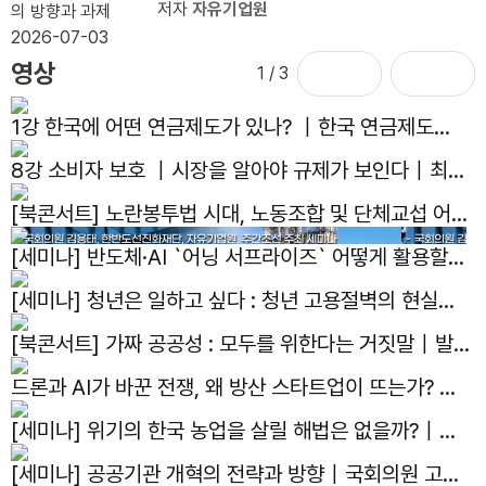
저자
자유기업원
의 방향과 과제
2026-07-03
영상
1
/ 3
1강 한국에 어떤 연금제도가 있나? ｜한국 연금제도의
현재와 미래｜김용하 교수
8강 소비자 보호 ｜시장을 알아야 규제가 보인다｜최병
선 명예교수
[북콘서트] 노란봉투법 시대, 노동조합 및 단체교섭 어떻
게 대응하나?｜발간기념 북콘서트
[세미나] 반도체·AI `어닝 서프라이즈` 어떻게 활용할
것인가?｜국회의원 김용태, 한반도선진화재단, 자유기
[세미나] 청년은 일하고 싶다 : 청년 고용절벽의 현실과
업원, 주간조선 주최 세미나
해법｜국회의원 박수영, 자유기업원 공동주최 세미나
[북콘서트] 가짜 공공성 : 모두를 위한다는 거짓말｜발간
기념 북콘서트
드론과 AI가 바꾼 전쟁, 왜 방산 스타트업이 뜨는가? ｜
선유도 스터디 4화
[세미나] 위기의 한국 농업을 살릴 해법은 없을까?｜제
14회 아고라이코노미카
[세미나] 공공기관 개혁의 전략과 방향｜국회의원 고동