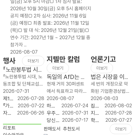
일(금) 오후 5시 마감□ 1차 심사 발표:
2천억 원이..
단
금
의
2026년 10월 30일(금) 오후 5시 홈페이지
기
20.79%
투자
공지 예정□ 2차 심사: 2026년 11월 6일
처
자동
와
(금) 예정□ 최종 발표: 2026년 11월 12일
방
배분
이익
(목)□ 발 대 식: 2026년 12월 21일(월)□
적
폐
처분
연수 기간: 2027년 1월 ~ 2027년 12월 중
세
지,
은
참가자 ..
제
늦었
노동
2026-08-07
개
지만
쟁의
지텔만 칼럼
언론기고
행사
편
반드
대상
더보기
보
시
이
더보기
더보기
『노란봉투법 시
다
가야
될
대, 노동조합 및
독일의 AfD는 얼
법은 시장을 이끄
『노란봉투법 시대, 노
단
할
수
단체교섭 어떻게
마나 좌익인가?
는 명령이 아니라
동조합 및 단체교섭
현재 거의 30퍼센트
세 번의 개정으로 악
순
재정
없다
대응하나?』 출간
시장을 지키는 규
어떻게 대응하나』 북
2026-07-31
에서 득표하고 따라서
화된 기업환경상법이
하
개혁
기념 북콘서트
칙이어야 한다
콘서트가 2026년 7
제1회
2026-07-28
최근 설문 조사들에
2026-08-07
1년 사이에 세 번 바뀌
2026-08-03
고
이다
월 31일(금) 오전 10
좋은
『가짜
2026-07-22
따르면 그 나라의 가
하늘
2026-07-24
었다. 2025년 7월 1
집값
2026-08-02
예
시 푸른홀에서 개최되
규제
공공
자유
2026-06-26
장 강한 정당, 독일의
의 채
우주
2026-07-31
차 개정은 이사의 충
으로
지방
2026-07-28
측
었습니다. 이번 행사
입법
성 :
기업
AfD(독일 대안당;
굴: 우
는 다
당신
2026-07-17
실의무 대상에 회사와
‘실수
투자,
학생
2026-07-27
가
는 개정 노란봉투법 ..
대상
모두
원 서
Alternative for
주가
음의
이 일
함께 `주주’를 넣었고,
요’와
정치
은 줄
리포트
판매도서
추천도서
더보기
능
시상
를 위
포터
Germany)는 두 공동
사유
튤립
론 머
사외이사의 이름..
‘투
논리
고 교