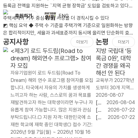
박탈됩니다. 2. 모집인원 ㅇ 총 00명 3. 활동기간 ..
등록금 전액을 지원하는 `지역 균형 장학금’ 도입을 검토하고 있다.
연간 지원 규모는 약 2천억 원이..
후원하기
ENG
주택세제의 거주 중심 전환, 시장을 더 경직시킬 수 있다
◩ 핵심 요약 ◆ 주택 수 기준을 주택가액 기준으로 일원화하는 방향
은 합리적이지만, 세율과 과세표준까지 동시에 올리면 단순화의 효과
가 상쇄될 수 있음.◆ 장기..
공지사항
논평
더보기
더보기
<제3기 로드 두드림(Road to
지방 국립대 ‘등
dream) 해외연수 프로그램> 참여
록금 0원’, 대학
자 모집
간 경쟁을 왜곡
해선 안 된다
자유기업원이 로드 두드림(Road To
Dream) 해외 연수 프로그램 참여자를 모집
교육부가 2027학년
합니다. 타국에서 자유의 가치를 생생하게
도부터 30개 지역
느끼고자 하는 사람, 스스로의 꿈과 목표를
국립대 신입생 약 6
2026-08-07
재발견하고자 하는 대학생이라면 누구나 자
만 명에게 등록금 전
[논
2026-08-04
유롭게 참여 가능합니다. 많은 지원과 관심
액을 지원하는 `지
평]
[논
2026-07-22
부탁드립니다.□ 지원 자격: 대한민국에 소
역 균형 장학금’ 도
임
평]
[논
2026-07-22
재한 학교에 재학 중인 대학생□ 접수 기간:
입을 검토하고 있다.
기
교육
평]
2026년 9월 7일(월) ~ 2026년 10월 16
연간 지원 규모는 약
내
교부
기업