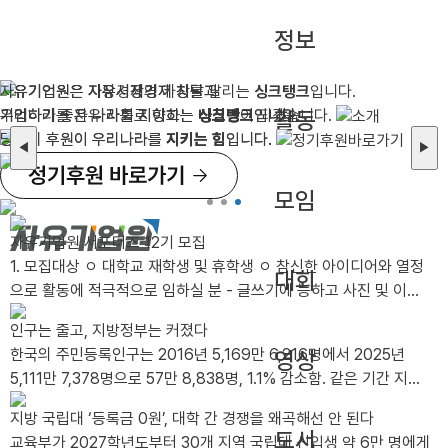
정보
자유기업원은 자유시장경제 창달과
자유기업원은 시장경제의 가치를 알리는
자유기업원은 자유시장경제 창달과
싱크탱크
입니다.
기업하기 좋은 나라를 지향하는
우리나라를 자유 사회로 이끄는
기업하기 좋은 나라를 지향하는
싱크탱크
나침반
싱크탱크
이 되겠습니다.
입니다.
입니다.
활동
당신의 후원이 우리나라를
당신의 후원이 우리나라를
지키는 힘
지키는 힘
입니다.
입니다.
◀
▶
모임
자유기업원 서포터즈 12기 모집
1. 모집대상 ㅇ 대학교 재학생 및 휴학생 ㅇ 참신한 아이디어와 열정
대회
으로 활동에 적극적으로 임하실 분 - 글쓰기에 능하고 사진 및 이미
지 편집이 가능한 자 - 타 서포터즈 활동 유경험자 및 SNS 활용 가
인구는 줄고, 지방정부는 커졌다
능자, 그래픽툴 활용 가능자는 가산점 부여 ㅇ 2026년 12월까지 성
한국의 주민등록인구는 2016년 5,169만 6,216명에서 2025년
영상
실한 활동이 가능한 분 - 월 2회 이상 콘텐츠(카드뉴스, 블로그, 동영
5,111만 7,378명으로 57만 8,838명, 1.1% 감소함. 같은 기간 지방
상 등) 제작이 가능한 분 - 발대식 및 수료식(비대면)에 참석 가능한
공무원 정원은 30만 7,566명에서 38만 4,155..
분 *발대식 일시/장소: 2026년 8월 28일 금요일 오후 1시 / 선유
지방 국립대 ‘등록금 0원’, 대학 간 경쟁을 왜곡해선 안 된다
도역 8번 출구 인근 어반322 5층 푸른홀 *불참시 서포터즈 자격이
도서
교육부가 2027학년도부터 30개 지역 국립대 신입생 약 6만 명에게