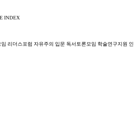
E INDEX
모임 리더스포럼
자유주의 입문 독서토론모임
학술연구지원
인