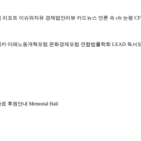
럼
리포트
이슈와자유
경제법안리뷰
카드뉴스
언론 속 cfe
논평
CF
미카
미래노동개혁포럼
문화경제포럼
연합법률학회 LEAD
독서
자료
후원안내
Memorial Hall