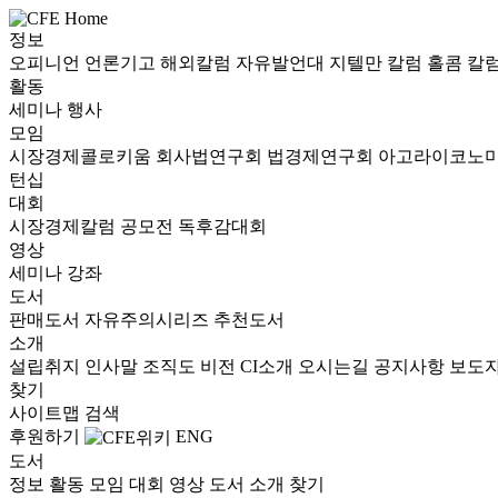
정보
오피니언
언론기고
해외칼럼
자유발언대
지텔만 칼럼
홀콤 칼
활동
세미나
행사
모임
시장경제콜로키움
회사법연구회
법경제연구회
아고라이코노
턴십
대회
시장경제칼럼 공모전
독후감대회
영상
세미나
강좌
도서
판매도서
자유주의시리즈
추천도서
소개
설립취지
인사말
조직도
비전
CI소개
오시는길
공지사항
보도
찾기
사이트맵
검색
후원하기
ENG
도서
정보
활동
모임
대회
영상
도서
소개
찾기