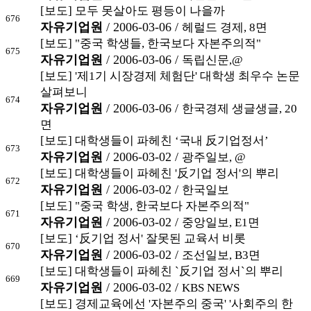
[보도] 모두 못살아도 평등이 나을까
676
자유기업원
/ 2006-03-06 /
헤럴드 경제, 8면
[보도] "중국 학생들, 한국보다 자본주의적"
675
자유기업원
/ 2006-03-06 /
독립신문,@
[보도] '제1기 시장경제 체험단' 대학생 최우수 논문
살펴보니
674
자유기업원
/ 2006-03-06 /
한국경제 생글생글, 20
면
[보도] 대학생들이 파헤친 ‘국내 反기업정서’
673
자유기업원
/ 2006-03-02 /
광주일보, @
[보도] 대학생들이 파헤친 '反기업 정서'의 뿌리
672
자유기업원
/ 2006-03-02 /
한국일보
[보도] "중국 학생, 한국보다 자본주의적"
671
자유기업원
/ 2006-03-02 /
중앙일보, E1면
[보도] ‘反기업 정서' 잘못된 교육서 비롯
670
자유기업원
/ 2006-03-02 /
조선일보, B3면
[보도] 대학생들이 파헤친 `反기업 정서`의 뿌리
669
자유기업원
/ 2006-03-02 /
KBS NEWS
[보도] 경제교육에선 '자본주의 중국' '사회주의 한