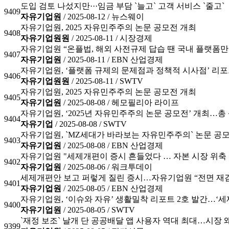
도입 검토 나섰지만···임금 부담 `늘고` 고객 서비스 `줄고`
9409
자유기업원
/ 2025-08-12 /
뉴스웨이
자유기업원, 2025 자유민주주의 논문 공모전 개최
9408
자유기업원원
/ 2025-08-11 /
시장경제
자유기업원 “온플법, 해외 사전규제 답습 땐 국내 플랫폼만
9407
자유기업원
/ 2025-08-11 /
EBN 산업경제
자유기업원, ‘플랫폼 규제의 문제점과 정책적 시사점’ 리포
9406
자유기업원원
/ 2025-08-11 /
SWTV
자유기업원, 2025 자유민주주의 논문 공모전 개최
9405
자유기업원
/ 2025-08-08 /
헤모필리아 라이프
자유기업원, ‘2025년 자유민주주의 논문 공모전’ 개최…총 
9404
자유기업
/ 2025-08-08 /
SWTV
자유기업원, `MZ세대가 바라보는 자유민주주의` 논문 공
9403
자유기업원
/ 2025-08-08 /
EBN 산업경제
자유기업원 "세제개편이 증시 흔들었다 … 자본 시장 위축 
9402
자유기업원
/ 2025-08-06 /
워크투데이
세제개편안 보고 퍼렇게 질린 증시…자유기업원 “전면 재
9401
자유기업원
/ 2025-08-05 /
EBN 산업경제
자유기업원, ‘이슈와 자유’ 생활밀착 리포트 2호 발간…‘세
9400
자유기업원
/ 2025-08-05 /
SWTV
`재정 보조` 날개 단 공공배달 앱 사용자 역대 최대…시장 
9399