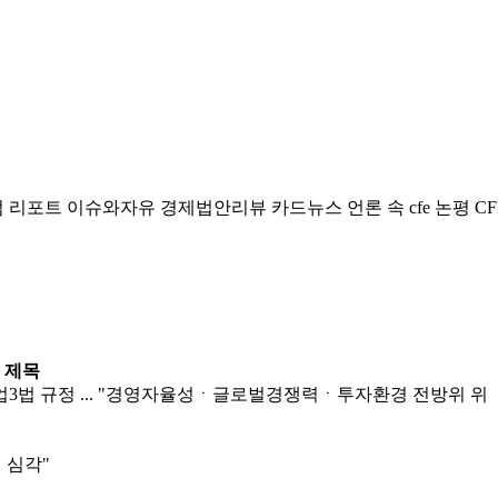
럼
리포트
이슈와자유
경제법안리뷰
카드뉴스
언론 속 cfe
논평
CF
제목
법 규정 ... "경영자율성ㆍ글로벌경쟁력ㆍ투자환경 전방위 위
 심각"