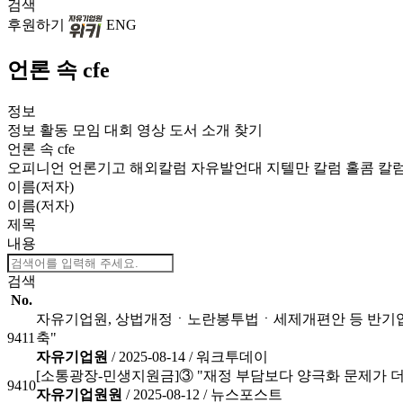
검색
후원하기
ENG
언론 속 cfe
정보
정보
활동
모임
대회
영상
도서
소개
찾기
언론 속 cfe
오피니언
언론기고
해외칼럼
자유발언대
지텔만 칼럼
홀콤 칼
이름(저자)
이름(저자)
제목
내용
검색
No.
자유기업원, 상법개정ㆍ노란봉투법ㆍ세제개편안 등 반기업3
9411
축"
자유기업원
/ 2025-08-14 /
워크투데이
[소통광장-민생지원금]③ "재정 부담보다 양극화 문제가 더
9410
자유기업원원
/ 2025-08-12 /
뉴스포스트