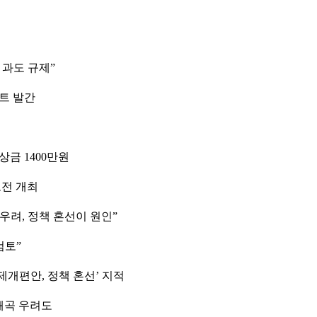
 과도 규제”
트 발간
상금 1400만원
모전 개최
우려, 정책 혼선이 원인”
검토”
제개편안, 정책 혼선’ 지적
왜곡 우려도