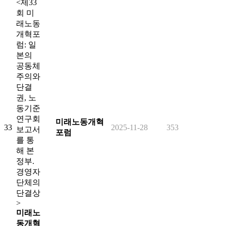
<제33
회 미
래노동
개혁포
럼: 일
본의
공동체
주의와
단결
권, 노
동기준
연구회
미래노동개혁
33
2025-11-28
353
보고서
포럼
를 통
해 본
정부.
경영자
단체의
단결상
>
미래노
동개혁