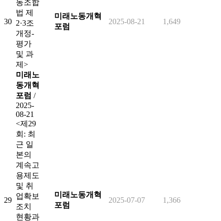
동조합
법 제
미래노동개혁
30
2025-08-21
1,649
2·3조
포럼
개정-
평가
및 과
제>
미래노
동개혁
포럼
/
2025-
08-21
<제29
회: 최
근 일
본의
계속고
용제도
및 취
미래노동개혁
업확보
29
2025-07-07
1,366
포럼
조치
현황과