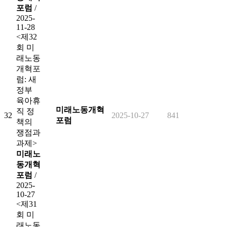
포럼
/
2025-
11-28
<제32
회 미
래노동
개혁포
럼: 새
정부
육아휴
미래노동개혁
직 정
32
2025-10-27
841
포럼
책의
쟁점과
과제>
미래노
동개혁
포럼
/
2025-
10-27
<제31
회 미
래노동