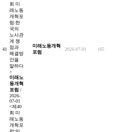
회 미
래노동
개혁포
럼:한
국의
노사관
계 쟁
미래노동개혁
점과
41
2026-07-01
165
포럼
해결방
안을
말하다
>
미래노
동개혁
포럼
/
2026-
07-01
<제40
회 미
래노동
개혁포
럼:일