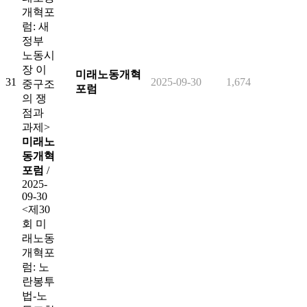
개혁포
럼: 새
정부
노동시
장 이
미래노동개혁
31
2025-09-30
1,674
중구조
포럼
의 쟁
점과
과제>
미래노
동개혁
포럼
/
2025-
09-30
<제30
회 미
래노동
개혁포
럼: 노
란봉투
법-노