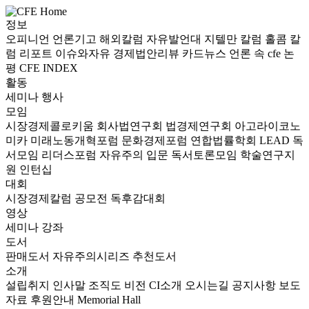
정보
오피니언
언론기고
해외칼럼
자유발언대
지텔만 칼럼
홀콤 칼
럼
리포트
이슈와자유
경제법안리뷰
카드뉴스
언론 속 cfe
논
평
CFE INDEX
활동
세미나
행사
모임
시장경제콜로키움
회사법연구회
법경제연구회
아고라이코노
미카
미래노동개혁포럼
문화경제포럼
연합법률학회 LEAD
독
서모임 리더스포럼
자유주의 입문 독서토론모임
학술연구지
원
인턴십
대회
시장경제칼럼 공모전
독후감대회
영상
세미나
강좌
도서
판매도서
자유주의시리즈
추천도서
소개
설립취지
인사말
조직도
비전
CI소개
오시는길
공지사항
보도
자료
후원안내
Memorial Hall