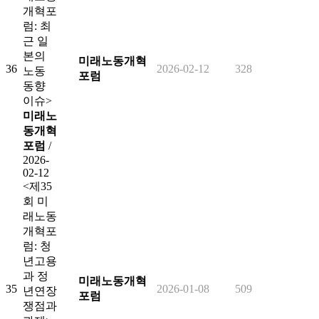
개혁포
럼: 최
근 일
본의
미래노동개혁
36
2026-02-12
328
노동
포럼
동향
이슈>
미래노
동개혁
포럼
/
2026-
02-12
<제35
회 미
래노동
개혁포
럼: 청
년고용
과 정
미래노동개혁
35
2026-01-08
509
년연장
포럼
쟁점과