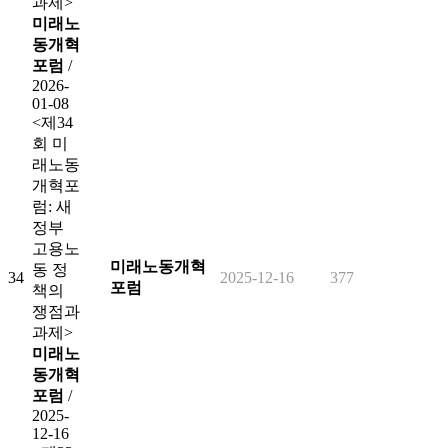
과제>
미래노
동개혁
포럼
/
2026-
01-08
<제34
회 미
래노동
개혁포
럼: 새
정부
고용노
미래노동개혁
동 정
34
2025-12-16
377
포럼
책의
쟁점과
과제>
미래노
동개혁
포럼
/
2025-
12-16