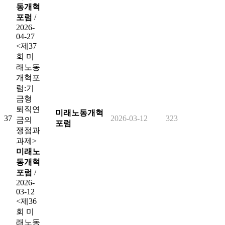
동개혁
포럼
/
2026-
04-27
<제37
회 미
래노동
개혁포
럼:기
금형
퇴직연
미래노동개혁
37
2026-03-12
323
금의
포럼
쟁점과
과제>
미래노
동개혁
포럼
/
2026-
03-12
<제36
회 미
래노동