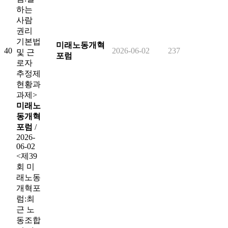
하는
사람
권리
기본법
미래노동개혁
40
2026-06-02
237
및 근
포럼
로자
추정제
현황과
과제>
미래노
동개혁
포럼
/
2026-
06-02
<제39
회 미
래노동
개혁포
럼:최
근 노
동조합