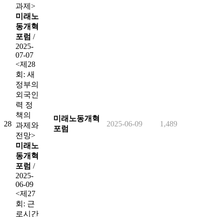
과제>
미래노
동개혁
포럼
/
2025-
07-07
<제28
회: 새
정부의
외국인
력 정
책의
미래노동개혁
28
2025-06-09
1,489
과제와
포럼
전망>
미래노
동개혁
포럼
/
2025-
06-09
<제27
회: 근
로시간