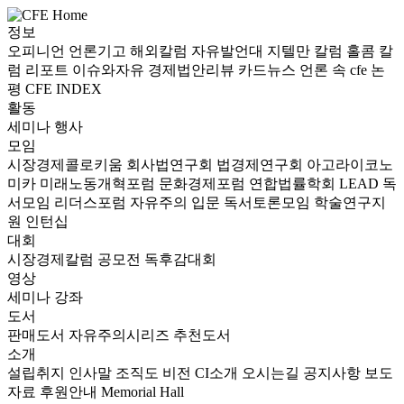
정보
오피니언
언론기고
해외칼럼
자유발언대
지텔만 칼럼
홀콤 칼
럼
리포트
이슈와자유
경제법안리뷰
카드뉴스
언론 속 cfe
논
평
CFE INDEX
활동
세미나
행사
모임
시장경제콜로키움
회사법연구회
법경제연구회
아고라이코노
미카
미래노동개혁포럼
문화경제포럼
연합법률학회 LEAD
독
서모임 리더스포럼
자유주의 입문 독서토론모임
학술연구지
원
인턴십
대회
시장경제칼럼 공모전
독후감대회
영상
세미나
강좌
도서
판매도서
자유주의시리즈
추천도서
소개
설립취지
인사말
조직도
비전
CI소개
오시는길
공지사항
보도
자료
후원안내
Memorial Hall