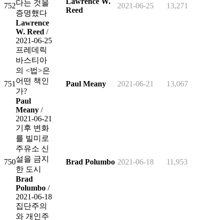
Lawrence W.
다는 것을
752
2021-06-25
13,271
Reed
증명했다
Lawrence
W. Reed
/
2021-06-25
프레데릭
바스티아
의 <법>은
어떤 책인
751
Paul Meany
2021-06-21
13,067
가?
Paul
Meany
/
2021-06-21
기후 변화
를 빌미로
주유소 신
설을 금지
750
Brad Polumbo
2021-06-18
11,953
한 도시
Brad
Polumbo
/
2021-06-18
집단주의
와 개인주