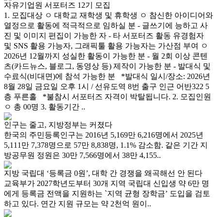
자유기업원 서포터즈 12기 모집
1. 모집대상 ㅇ 대학교 재학생 및 휴학생 ㅇ 참신한 아이디어와
열정으로 활동에 적극적으로 임하실 분 - 글쓰기에 능하고 사
진 및 이미지 편집이 가능한 자 - 타 서포터즈 활동 유경험자
및 SNS 활용 가능자, 그래픽툴 활용 가능자는 가산점 부여 ㅇ
2026년 12월까지 성실한 활동이 가능한 분 - 월 2회 이상 콘텐
츠(카드뉴스, 블로그, 동영상 등) 제작이 가능한 분 - 발대식 및
수료식(비대면)에 참석 가능한 분 *발대식 일시/장소: 2026년
8월 28일 금요일 오후 1시 / 선유도역 8번 출구 인근 어반322 5
층 푸른홀 *불참시 서포터즈 자격이 박탈됩니다. 2. 모집인원
ㅇ 총 00명 3. 활동기간 ..
인구는 줄고, 지방정부는 커졌다
한국의 주민등록인구는 2016년 5,169만 6,216명에서 2025년
5,111만 7,378명으로 57만 8,838명, 1.1% 감소함. 같은 기간 지
방공무원 정원은 30만 7,566명에서 38만 4,155..
지방 국립대 ‘등록금 0원’, 대학 간 경쟁을 왜곡해선 안 된다
교육부가 2027학년도부터 30개 지역 국립대 신입생 약 6만 명
에게 등록금 전액을 지원하는 `지역 균형 장학금’ 도입을 검토
하고 있다. 연간 지원 규모는 약 2천억 원이..