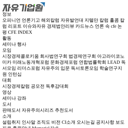
정보
오피니언
언론기고
해외칼럼
자유발언대
지텔만 칼럼
홀콤 칼
럼
리포트
이슈와자유
경제법안리뷰
카드뉴스
언론 속 cfe
논
평
CFE INDEX
활동
세미나
행사
모임
시장경제콜로키움
회사법연구회
법경제연구회
아고라이코노
미카
미래노동개혁포럼
문화경제포럼
연합법률학회 LEAD
독
서모임 리더스포럼
자유주의 입문 독서토론모임
학술연구지
원
인턴십
대회
시장경제칼럼 공모전
독후감대회
영상
세미나
강좌
도서
판매도서
자유주의시리즈
추천도서
소개
설립취지
인사말
조직도
비전
CI소개
오시는길
공지사항
보도