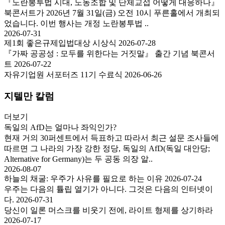
『노란봉투법 시대, 노동조합 및 단체교섭 어떻게 대응하나』
북콘서트가 2026년 7월 31일(금) 오전 10시 푸른홀에서 개최되
었습니다. 이번 행사는 개정 노란봉투법 ..
2026-07-31
제1회 좋은규제입법대상 시상식
2026-07-28
『가짜 공공성 : 모두를 위한다는 거짓말』 출간 기념 북콘서
트
2026-07-22
자유기업원 서포터즈 11기 수료식
2026-06-26
지텔만 칼럼
더보기
독일의 AfD는 얼마나 좌익인가?
현재 거의 30퍼센트에서 득표하고 따라서 최근 설문 조사들에
따르면 그 나라의 가장 강한 정당, 독일의 AfD(독일 대안당;
Alternative for Germany)는 두 공동 의장 알..
2026-08-07
하늘의 채굴: 우주가 사유를 필요로 하는 이유
2026-07-24
우주는 다음의 튤립 열기가 아니다. 그것은 다음의 인터넷이
다.
2026-07-31
당신이 일론 머스크를 비웃기 전에, 라이트 형제를 상기하라
2026-07-17