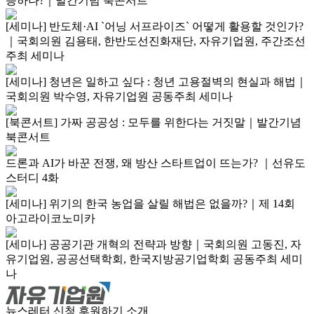
응하나?｜발간기념 북콘서트
[세미나] 반도체·AI `어닝 서프라이즈` 어떻게 활용할 것인가?
｜국회의원 김용태, 한반도선진화재단, 자유기업원, 주간조선
주최 세미나
[세미나] 청년은 일하고 싶다 : 청년 고용절벽의 현실과 해법｜
국회의원 박수영, 자유기업원 공동주최 세미나
[북콘서트] 가짜 공공성 : 모두를 위한다는 거짓말｜발간기념
북콘서트
드론과 AI가 바꾼 전쟁, 왜 방산 스타트업이 뜨는가? ｜선유도
스터디 4화
[세미나] 위기의 한국 농업을 살릴 해법은 없을까?｜제 14회
아고라이코노미카
[세미나] 공공기관 개혁의 전략과 방향｜국회의원 고동진, 자
유기업원, 공공선택학회, 한국지방공기업학회 공동주최 세미
나
뉴스레터 신청
후원하기
소개