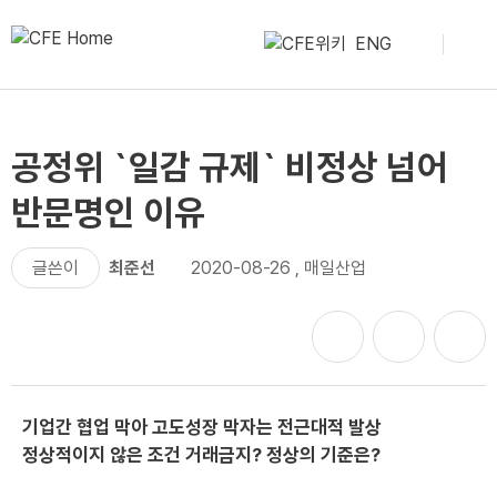
ENG
공정위 `일감 규제` 비정상 넘어
반문명인 이유
글쓴이
최준선
2020-08-26
,
매일산업
기업간 협업 막아 고도성장 막자는 전근대적 발상
정상적이지 않은 조건 거래금지? 정상의 기준은?