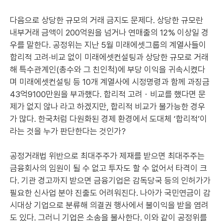
다음으로 상당한 규모의 거래 금지도 문제다. 상당한 규모란
내부거래 금액이 200억원을 넘거나 연매출의 12% 이상일 경
우를 말한다. 공정위는 지난 5월 미래에셋그룹의 계열사들이
합리적 고려·비교 없이 미래에셋컨설팅과 상당한 규모로 거래
해 특수관계인(총수와 그 친인척)에 부당 이익을 귀속시켰다
며 미래에셋컨설팅 등 10개 계열사에 시정명령과 함께 과징금
43억9100만원을 부과했다. 합리적 고려ㆍ비교를 했다면 문
제가 없지 않나 라고 하겠지만, 합리적 비교가 불가능한 경우
가 많다. 한국처럼 다원화된 경제 환경에서 도대체 ‘합리적’이
라는 것을 누가 판단한다는 것인가?
공정거래법 위반으로 최대주주가 제재를 받으면 최대주주는
금융회사의 임원이 될 수 없고 투자도 할 수 없어서 타격이 크
다. 기관 경고까지 받으면 금융기업은 감독당국 등의 인허가가
필요한 신사업 분야 진출도 어려워진다. 나아가 국민연금이 감
시대상 기업으로 분류해 의결권 행사에서 불이익을 받을 염려
도 있다. 그러니 기업은 소송을 불사한다. 이와 같이 공정위를