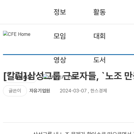
정보
활동
모임
대회
영상
도서
[칼럼]삼성그룹 근로자들, `노조 
후원하기
ENG
글쓴이
자유기업원
2024-03-07
,
한스경제