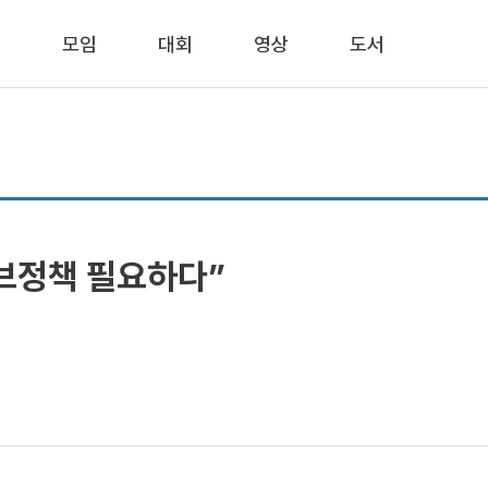
동
모임
대회
영상
도서
브정책 필요하다”