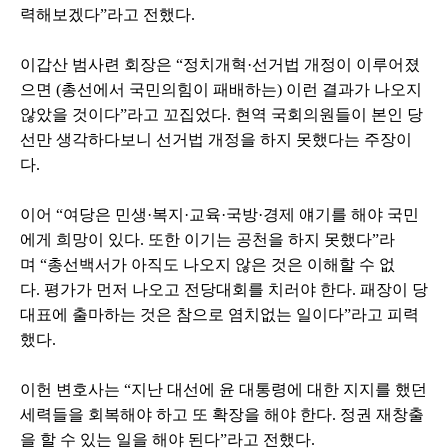
력해보겠다
”
라고 전했다
.
이갑산 범사련 회장은
“
정치개혁
·
선거법 개정이 이루어졌
으면
(
총선에서 국민의힘이 패배하는
)
이런 결과가 나오지
않았을 것이다
”
라고 꼬집었다
.
현역 국회의원들이 본인 당
선만 생각하다보니 선거법 개정을 하지 못했다는 주장이
다
.
이어
“
여당은 민생
·
복지
·
교육
·
국방
·
경제 얘기를 해야 국민
에게 희망이 있다
.
또한 이기는 공천을 하지 못했다
”
라
며
“
총선백서가 아직도 나오지 않은 것은 이해할 수 없
다
.
평가가 먼저 나오고 전당대회를 치러야 한다
.
패장이 당
대표에 출마하는 것은 참으로 염치없는 일이다
”
라고 피력
했다
.
이헌 변호사는
“
지난 대선에 윤 대통령에 대한 지지를 했던
세력들을 회복해야 하고 또 확장을 해야 한다
.
정권 재창출
을 할 수 있는 일을 해야 된다
”
라고 전했다
.