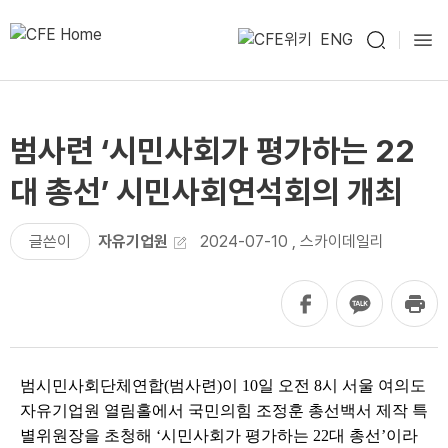
ENG
범사련 ‘시민사회가 평가하는 22
대 총선’ 시민사회연석회의 개최
글쓴이
자유기업원
2024-07-10
,
스카이데일리
범시민사회단체연합
(
범사련
)
이
10
일 오전
8
시 서울 여의도
자유기업원 열림홀에서 국민의힘 조정훈 총선백서 제작 특
별위원장을 초청해
‘
시민사회가 평가하는
22
대 총선
’
이라