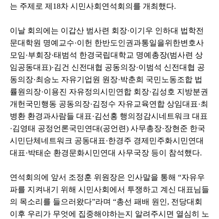
는 주제로 제
18
차 시민사회연석회의를 개최했다
.
이날 회의에는 이갑산 범사련 회장
·
이기우 인하대 법학전
문대학원 명예교수
·
이헌 한반도인권과통일을위한변호사
모임
·
부회장
·
태범석 한경국립대학교 명예총장
(
범사련 상
임공동대표
)·
김건 신전대협 공동의장
·
이범석 신전대협 공
동의장
·
최승노 자유기업원 원장
·
박춘희 국민노동조합 법
률원의장
·
이용진 자유정의시민연합 회장
·
김성호 지방분권
개헌국민행동 공동의장
·
김정수 자유교육연합 상임대표
·
최
병환 환경과사람들 대표
·
김선홍 행의정감시네트워크 대표
·
김영태 공정언론국민연대
(
공언련
)
사무총장
·
장현준 한국
시민단체네트워크 공동대표
·
한경주 경제민주화시민연대
대표
·
박태순 환경문화시민연대 사무국장 등이 참석했
다
.
연석회의에 앞서 조정훈 위원장은 인사말을 통해
“
자유우
파를 지켜내기 위해 시민사회에서 투쟁하고 계신 대표님들
의 목소리를 들으러왔다
”
라며
“
총선 패배 원인
,
전당대회
이후 우리가 무엇에 집중해야하는지 알려주시면 열심히 노