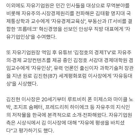
이외에도 자유기업원은 민간 인사들을 대상으로 무역분야를
비롯해 자유주의·시장경제원리를 전파해온 김태황 명지대 국
제통상학과 교수에게 '자유경제교육상', 부동산과 IT서비를 결
합한 '프롭테크' 혁신경영을 선보인 안성우 직방 대표에게 '자
유기업인상'을 수여했다.
또 자유기업원장 역임 후 유튜브 '김정호의 경제TV'로 자유주
의·경제 교양컨텐츠를 제공 중인 김정호 서강대 경제대학원 겸
임교수에게 '자유인상', 유력 언론인 출신이자 과학기술처 장관
을 지낸 원로 김진현(87) 세계평화포럼 이사장에게 '자유등대
상'을 시상했다.
김진현 이사장은 20세기부터 루트비히 폰 미제스와 마이클 노
박, 조지프 슘페터, 프레드리히 하이에크 등 자유주의 지식인
의 저작물을 한국에 본격적으로 소개·전파해왔다. 자유기업원
측은 시상식에서 김 이사장에 대해 "자유에 평생을 바치셨
다"고 평가하기도 했다.