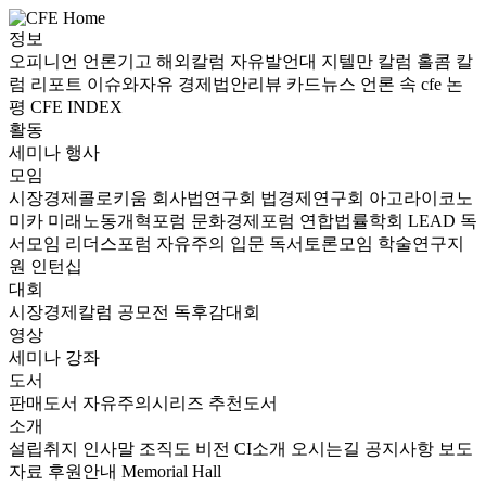
정보
오피니언
언론기고
해외칼럼
자유발언대
지텔만 칼럼
홀콤 칼
럼
리포트
이슈와자유
경제법안리뷰
카드뉴스
언론 속 cfe
논
평
CFE INDEX
활동
세미나
행사
모임
시장경제콜로키움
회사법연구회
법경제연구회
아고라이코노
미카
미래노동개혁포럼
문화경제포럼
연합법률학회 LEAD
독
서모임 리더스포럼
자유주의 입문 독서토론모임
학술연구지
원
인턴십
대회
시장경제칼럼 공모전
독후감대회
영상
세미나
강좌
도서
판매도서
자유주의시리즈
추천도서
소개
설립취지
인사말
조직도
비전
CI소개
오시는길
공지사항
보도
자료
후원안내
Memorial Hall