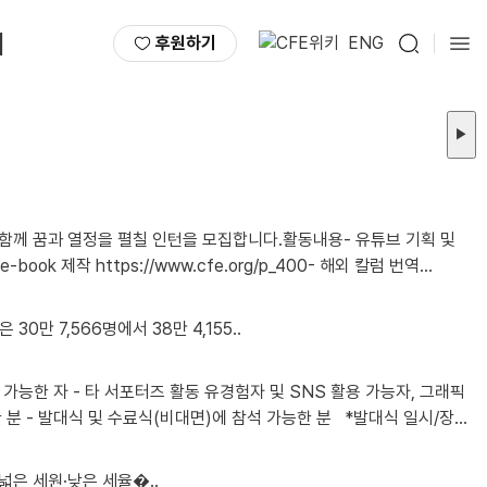
서
후원하기
ENG
▶
함께 꿈과 열정을 펼칠 인턴을 모집합니다.활동내용- 유튜브 기획 및
30만 7,566명에서 38만 4,155..
소: 2026년 8월 28일 금요일 오후 1시 / 선유도역 8번 출구 인근 어반322 5층 푸른홀 *불참시 서포터즈 자격이 박탈됩니다. 2. 모집인원 ㅇ 총 00명 3. 활동기간 ..
은 세원·낮은 세율�..