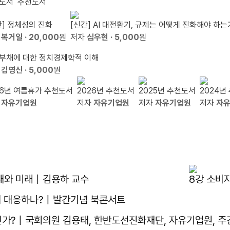
도서
추천도서
간] 정체성의 진화
[신간] AI 대전환기, 규제는 어떻게 진화해야 하는
자
복거일
· 20,000
원
저자
심우현
· 5,000
원
부채에 대한 정치경제학적 이해
자
김영신
· 5,000
원
26년 여름휴가 추천도서
2026년 추천도서
2025년 추천도서
2024년
자
자유기업원
저자
자유기업원
저자
자유기업원
저자
자
ᆫ재와 미래｜김용하 교수
8강 소비
떻게 대응하나?｜발간기념 북콘서트
것인가?｜국회의원 김용태, 한반도선진화재단, 자유기업원, 