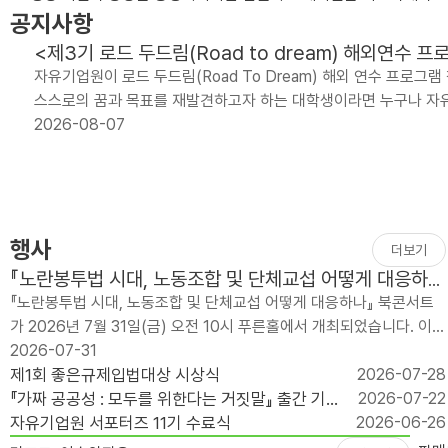
공지사항
<제3기 로드 두드림(Road to dream) 해외연수 
자유기업원이 로드 두드림(Road To Dream) 해외 연수 프로
스스로의 꿈과 목표를 재발견하고자 하는 대학생이라면 누구나 자유
2026-08-07
행사
더보기
『노란봉투법 시대, 노동조합 및 단체교섭 어떻게 대응하
나?』 출간 기념 북콘서트
『노란봉투법 시대, 노동조합 및 단체교섭 어떻게 대응하나』 북콘서트
가 2026년 7월 31일(금) 오전 10시 푸른홀에서 개최되었습니다. 이번
행사는 개정 노란봉투법 ..
2026-07-31
제1회 좋은규제입법대상 시상식
2026-07-28
『가짜 공공성 : 모두를 위한다는 거짓말』 출간 기념
2026-07-22
북콘서트
자유기업원 서포터즈 11기 수료식
2026-06-26