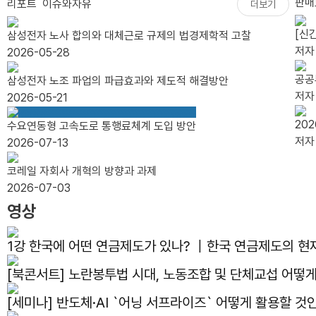
판매
리포트
이슈와자유
더보기
[신
삼성전자 노사 합의와 대체근로 규제의 법경제학적 고찰
저
2026-05-28
공공
삼성전자 노조 파업의 파급효과와 제도적 해결방안
저
2026-05-21
20
수요연동형 고속도로 통행료체계 도입 방안
저
2026-07-13
코레일 자회사 개혁의 방향과 과제
2026-07-03
영상
1강 한국에 어떤 연금제도가 있나? ｜한국 연금제도의 혀
[북콘서트] 노란봉투법 시대, 노동조합 및 단체교섭 어
[세미나] 반도체·AI `어닝 서프라이즈` 어떻게 활용할 