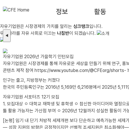
정보
활동
자유기업원은 시장경제의 가치를 알리는
싱크탱크
입니다.
우리나라를 자유 사회로 이끄는
나침반
이 되겠습니다.
◀
자유기업원 2026년 가을학기 인턴모집
자유기업원은 시장경제를 통해 자유로운 세상을 만들기 위해 연구, 홍
콘텐츠 제작 참여 https://www.youtube.com/@CFEorg/shorts- 보고서 및 칼럼 작성 보조 https://www.cfe.org/20260428_28860- e-book 제작 https://www.cfe.org/p_400- 해외 칼럼 번역
https://www.cfe.org/20260625_29144- 세미나 기획 및 진행 https://www.cfe.org/20251021_28221지원자격- 대학 재학생(휴학생 가능) - 상경계&인문계 우대(국문과 등) - 시장 경제에 관심이 있는 자
인구는 줄고, 지방정부는 커졌다
활동기간- 2026년 9월 1일 ~ 11월 3..
한국의 주민등록인구는 2016년 5,169만 6,216명에서 2025년 5,111만
자유기업원 서포터즈 12기 모집
1. 모집대상 ㅇ 대학교 재학생 및 휴학생 ㅇ 참신한 아이디어와 열정으로 활동에 적극적으로 임하실 분 - 글쓰기에 능하고 사진 및 이미지 편집이 가능한 자 - 타 서포터즈 활동 유경험자 및 SNS 활용 가능자, 그래픽
툴 활용 가능자는 가산점 부여 ㅇ 2026년 12월까지 성실한 활동이 가능한 분 - 월 2회 이상 콘텐츠(카드뉴스, 블로그, 동영상 등) 제작이 가능한 분 - 발대식 및 수료식(비대면)에 참석 가능한 분 *발대식 일시/장
[논평] 임기 내 단기 처방적 세제개편 보다 단순하고 예측가능한 세제
— 성장 지원의 방향은 긍정적이지만 선별적 조세지원은 최소화해야— 주