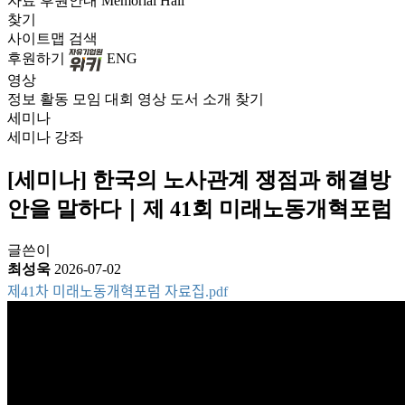
자료
후원안내
Memorial Hall
찾기
사이트맵
검색
후원하기
ENG
영상
정보
활동
모임
대회
영상
도서
소개
찾기
세미나
세미나
강좌
[세미나] 한국의 노사관계 쟁점과 해결방
안을 말하다｜제 41회 미래노동개혁포럼
글쓴이
최성욱
2026-07-02
제41차 미래노동개혁포럼 자료집.pdf