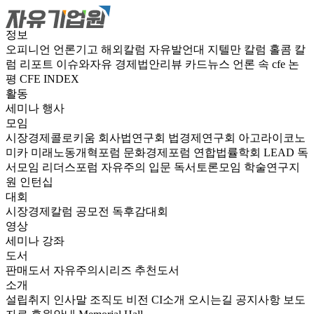
정보
오피니언
언론기고
해외칼럼
자유발언대
지텔만 칼럼
홀콤 칼
럼
리포트
이슈와자유
경제법안리뷰
카드뉴스
언론 속 cfe
논
평
CFE INDEX
활동
세미나
행사
모임
시장경제콜로키움
회사법연구회
법경제연구회
아고라이코노
미카
미래노동개혁포럼
문화경제포럼
연합법률학회 LEAD
독
서모임 리더스포럼
자유주의 입문 독서토론모임
학술연구지
원
인턴십
대회
시장경제칼럼 공모전
독후감대회
영상
세미나
강좌
도서
판매도서
자유주의시리즈
추천도서
소개
설립취지
인사말
조직도
비전
CI소개
오시는길
공지사항
보도