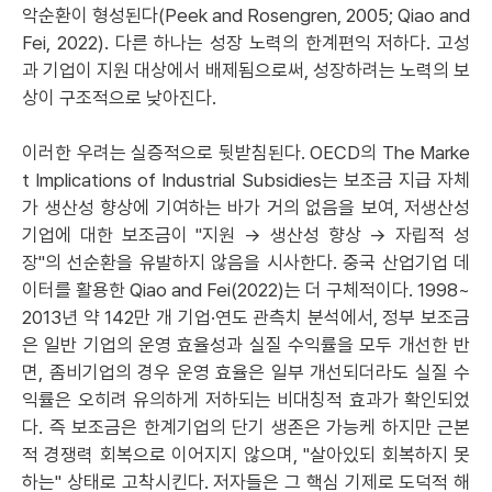
악순환이 형성된다(Peek and Rosengren, 2005; Qiao and
Fei, 2022). 다른 하나는 성장 노력의 한계편익 저하다. 고성
과 기업이 지원 대상에서 배제됨으로써, 성장하려는 노력의 보
상이 구조적으로 낮아진다.
이러한 우려는 실증적으로 뒷받침된다. OECD의 The Marke
t Implications of Industrial Subsidies는 보조금 지급 자체
가 생산성 향상에 기여하는 바가 거의 없음을 보여, 저생산성
기업에 대한 보조금이 "지원 → 생산성 향상 → 자립적 성
장"의 선순환을 유발하지 않음을 시사한다. 중국 산업기업 데
이터를 활용한 Qiao and Fei(2022)는 더 구체적이다. 1998~
2013년 약 142만 개 기업·연도 관측치 분석에서, 정부 보조금
은 일반 기업의 운영 효율성과 실질 수익률을 모두 개선한 반
면, 좀비기업의 경우 운영 효율은 일부 개선되더라도 실질 수
익률은 오히려 유의하게 저하되는 비대칭적 효과가 확인되었
다. 즉 보조금은 한계기업의 단기 생존은 가능케 하지만 근본
적 경쟁력 회복으로 이어지지 않으며, "살아있되 회복하지 못
하는" 상태로 고착시킨다. 저자들은 그 핵심 기제로 도덕적 해