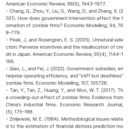
American Economic Review, 98(5), 1943–1977.
• Chang, Q., Zhou, Y., Liu, G., Wang, D., and Zhang, X. (2
021). How does government intervention affect the f
ormation of zombie firms? Economic Modelling, 94, 76
8–779.
• Peek, J., and Rosengren, E. S. (2005). Unnatural sele
ction: Perverse incentives and the misallocation of cre
dit in Japan. American Economic Review, 95(4), 1144–1
166.
• Qiao, L., and Fei, J. (2022). Government subsidies, en
terprise operating efficiency, and "stiff but deathless"
zombie firms. Economic Modelling, 107, 105728.
• Tan, Y., Tan, Z., Huang, Y., and Woo, W. T. (2017). Th
e crowding-out effect of zombie firms: Evidence from
China's industrial firms. Economic Research Journal,
(5), 175–188.
• Zmijewski, M. E. (1984). Methodological issues relate
d to the estimation of financial distress prediction mo