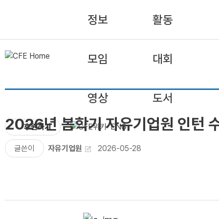
정보
활동
모임
대회
영상
도서
2026년 봄학기 자유기업원 인턴 
후원하기
ENG
글쓴이
자유기업원
2026-05-28