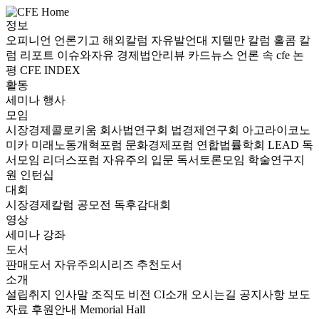
정보
오피니언
언론기고
해외칼럼
자유발언대
지텔만 칼럼
홀콤 칼
럼
리포트
이슈와자유
경제법안리뷰
카드뉴스
언론 속 cfe
논
평
CFE INDEX
활동
세미나
행사
모임
시장경제콜로키움
회사법연구회
법경제연구회
아고라이코노
미카
미래노동개혁포럼
문화경제포럼
연합법률학회 LEAD
독
서모임 리더스포럼
자유주의 입문 독서토론모임
학술연구지
원
인턴십
대회
시장경제칼럼 공모전
독후감대회
영상
세미나
강좌
도서
판매도서
자유주의시리즈
추천도서
소개
설립취지
인사말
조직도
비전
CI소개
오시는길
공지사항
보도
자료
후원안내
Memorial Hall