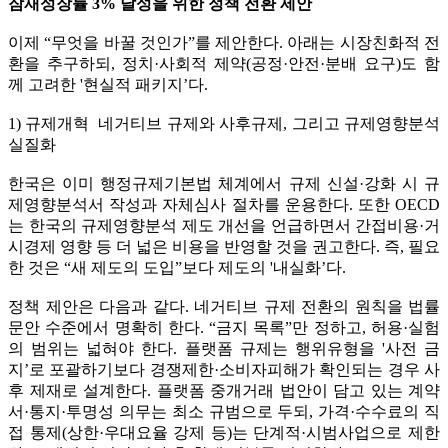
잠재성장률 3% 달성을 위한 정책 전환 제안
이제 “무엇을 바꿀 것인가”를 제안한다. 아래는 시장친화적 전
환을 추구하되, 정치·사회적 제약(공정·안전·분배 요구)도 함
께 고려한 '현실적 패키지’다.
1) 규제개혁 네거티브 규제와 사후규제, 그리고 규제영향분석
실질화
한국은 이미 행정규제기본법 체계에서 규제 신설·강화 시 규
제영향분석서 작성과 자체심사 절차를 운용한다. 또한 OECD
는 한국의 규제영향분석 제도 개선을 언급하면서 간접비용·거
시경제 영향 등 더 넓은 비용을 반영할 것을 권고한다. 즉, 필요
한 것은 “새 제도의 도입”보다 제도의 '내실화’다.
정책 제안은 다음과 같다. 네거티브 규제 전환의 원칙을 법률
문안 수준에서 명확히 한다. “금지 목록”만 정하고, 허용·실험
의 범위는 넓혀야 한다. 플랫폼 규제는 행위유형을 '사전 금
지’로 포괄하기보다 경쟁제한·소비자피해가 확인되는 경우 사
후 제재로 설계한다. 플랫폼 중개거래 법안이 담고 있는 계약
서·통지·투명성 의무는 최소 규범으로 두되, 가격·수수료의 직
접 통제(상한·우대요율 강제 등)는 단계적·시범사업으로 제한