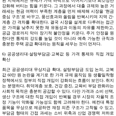
된 지역에서는 규제가 가격 하락으로 이어지기보다 희소성만
강화해 버티는 힘을 키운다. 그 과정에서 대출 규제와 높은 거
래세는 현금 여력이 부족한 계층을 먼저 배제해 시장을 '현금
중심 구조’로 바꾸고, 풍선효과와 쏠림을 반복시키며 지역 간·
계층 간 격차를 확대한다. 결국 시장을 설계로 다루려는 접근
은 가격을 낮추지 못한 채 유동성과 이동의 자유를 제한하고,
공급 경로까지 막아 장기적 불안정을 키운다. 주거 안정을 원
한다면 통제의 강도를 높일 것이 아니라 예측 가능한 규칙과
충분한 주택 공급 확대라는 원칙을 세우는 것이 먼저다.
6) 공공생리대·설탕부담금·교복값 등 가격 통제와 직접 개입
확산
최근 공공생리대 무상지급 확대, 설탕부담금 도입 논의, 교복
값 60만 원 논란을 계기로 한 가격 규제 움직임 등 생활밀착형
정책에서도 정부의 직접 개입이 강화되는 흐름이 보인다. 취지
는 분명하다. 취약계층 보호, 건강 증진, 교육비 부담 완화라는
사회적 목적은 충분히 공감할 수 있다. 다만 가격과 소비 선택,
생산 구조에 대한 직접 개입이 반복될 경우 시장의 자율적 조
정 기능이 약화될 가능성도 함께 고려해야 한다. 예컨대 특정
품목을 무상으로 제공하면 재정 의존 구조가 고착될 수 있고,
부담금 형태의 간접 과세는 소비 위축과 산업 경쟁력 저하로