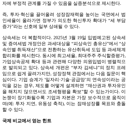
자에 부정적 관계를 가질 수 있음을 실증분석으로 제시한다.
즉, 투자·혁신을 끌어올려 성장잠재력을 높이는 국면에서 법
인세율이 올라가면 정부가 의도한 혁신투자 확대가 “세 부담
증가”라는 신호에 일부 상쇄될 수 있다.
상속세는 더 복합적이다. 2025년 3월 19일 입법예고된 상속세
및 증여세법 개정안은 과세대상을 “피상속인 총유산”에서 “상
속인별 취득재산”으로 전환하는 유산취득세 도입 등 과세체계
합리화를 제시한다. 동시에 최고세율, 최대주주 주식할증평가,
가업상속공제 확대 등과 관련해 다양한 의원입법이 병렬적으
로 발의되고 있다. 상속세 개편은 “부자 감세냐”의 정치 프레
임으로 쉽게 끌려가지만, 성장정책 관점에서는 다음 질문이 핵
심이다. 기업 승계가 '일자리·기술·공급망’의 연속성이라는 공
익을 갖는 경우, 제도를 어떻게 설계하면 “재산권과 투자유인
을 해치지 않으면서도 조세형평을 확보”할 수 있는가이다. 이
논쟁이 장기화될수록 기업과 자본은 가장 보수적으로 움직이
며(예: 투자 지연, 유동성 축적), 이는 잠재성장률 목표와 충돌
할 수 있다.
국제 비교에서 얻는 힌트