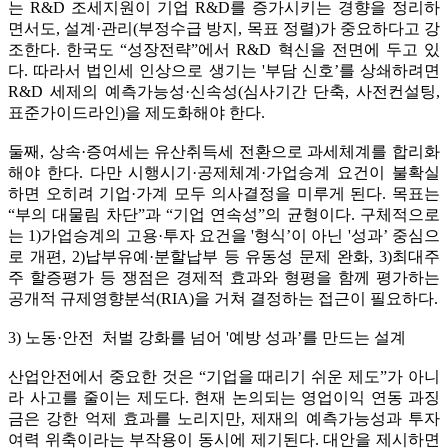
는 R&D 조세지원이 기업 R&D를 증가시키는 경향을 정리하
면서도, 설계·관리(부정수급 방지, 목표 정렬)가 중요하다고 강
조한다. 한국도 “성장전략”에서 R&D 혁신을 전면에 두고 있
다. 따라서 법인세 인상으로 생기는 '부담 신호’를 상쇄하려면
R&D 세제의 예측가능성·신속성(심사기간 단축, 사전컨설팅,
표준가이드라인)을 제도화해야 한다.
둘째, 상속·증여세는 유산취득세 전환으로 과세체계를 합리화
해야 한다. 다만 시행시기·공제체계·가업승계 요건이 불확실
하면 오히려 기업·가계 모두 의사결정을 미루게 된다. 목표는
“부의 대물림 차단”과 “기업 연속성”의 균형이다. 구체적으로
는 1)가업승계의 고용·투자 요건을 '형식’이 아닌 '성과’ 중심으
로 개편, 2)납부유예·분할납부 등 유동성 문제 완화, 3)최대주
주 할증평가 등 쟁점은 경제적 효과와 형평을 함께 평가하는
공개적 규제영향분석(RIA)을 거쳐 결정하는 접근이 필요하다.
3) 노동·안전 처벌 강화를 넘어 '예방 성과’를 만드는 설계
산업안전에서 중요한 것은 “기업을 때리기 쉬운 제도”가 아니
라 사고를 줄이는 제도다. 현재 논의되는 영업이익 연동 과징
금은 강한 억제 효과를 노리지만, 제재의 예측가능성과 투자
여력 위축이라는 부작용이 동시에 제기된다. 대안을 제시하면