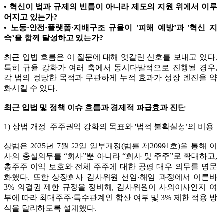
• 혁신이 법과 규제의 빈틈이 아니라 제도의 지원 위에서 이루
어지고 있는가?
• 노동·안전·플랫폼·지배구조 규율이 '피해 예방’과 '혁신 지
속’을 함께 달성하고 있는가?
최근 입법 흐름은 이 질문에 대해 엇갈린 신호를 보내고 있다.
특히 규율 강화가 여러 축에서 동시다발적으로 진행될 경우,
각 법의 정당한 목적과 무관하게 누적 효과가 성장 엔진을 약
화시킬 수 있다.
최근 입법 및 정책 이슈 흐름과 경제적 파급효과 진단
1) 상법 개정 주주권익 강화의 목표와 '법적 불확실성’의 비용
상법은 2025년 7월 22일 일부개정(법률 제20991호)을 통해 이
사의 충실의무를 “회사”뿐 아니라 “회사 및 주주”로 확대하고,
총주주 이익 보호와 전체 주주에 대한 공평 대우 의무를 명문
화했다. 또한 상장회사 감사위원 선임·해임 과정에서 이른바
3% 의결권 제한 규정을 정비해, 감사위원이 사외이사인지 여
부에 따라 최대주주·특수관계인 합산 여부 및 3% 제한 적용 방
식을 달리하도록 설계했다.