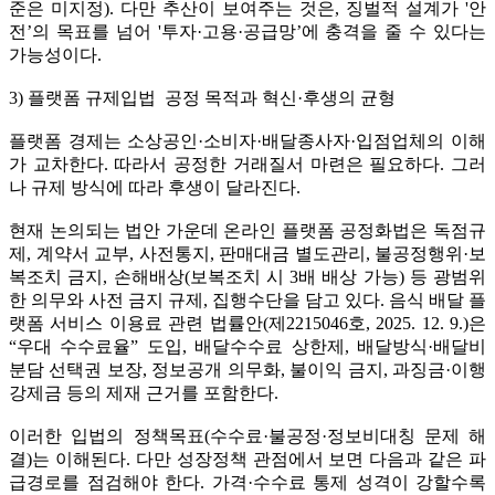
준은 미지정). 다만 추산이 보여주는 것은, 징벌적 설계가 '안
전’의 목표를 넘어 '투자·고용·공급망’에 충격을 줄 수 있다는
가능성이다.
3) 플랫폼 규제입법 공정 목적과 혁신·후생의 균형
플랫폼 경제는 소상공인·소비자·배달종사자·입점업체의 이해
가 교차한다. 따라서 공정한 거래질서 마련은 필요하다. 그러
나 규제 방식에 따라 후생이 달라진다.
현재 논의되는 법안 가운데 온라인 플랫폼 공정화법은 독점규
제, 계약서 교부, 사전통지, 판매대금 별도관리, 불공정행위·보
복조치 금지, 손해배상(보복조치 시 3배 배상 가능) 등 광범위
한 의무와 사전 금지 규제, 집행수단을 담고 있다. 음식 배달 플
랫폼 서비스 이용료 관련 법률안(제2215046호, 2025. 12. 9.)은
“우대 수수료율” 도입, 배달수수료 상한제, 배달방식·배달비
분담 선택권 보장, 정보공개 의무화, 불이익 금지, 과징금·이행
강제금 등의 제재 근거를 포함한다.
이러한 입법의 정책목표(수수료·불공정·정보비대칭 문제 해
결)는 이해된다. 다만 성장정책 관점에서 보면 다음과 같은 파
급경로를 점검해야 한다. 가격·수수료 통제 성격이 강할수록