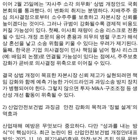
이어 2월 25일에는 '자사주 소각 의무화’ 상법 개정안도 국회
본회의를 통과했다. 이 변화의 취지는 분명하다. 지배주주 중
심 의사결정으로부터 소수주주를 보호하고 자본시장 신뢰를
높이겠다는 것이다. 그러나 규범이 강화될수록 경제적 비용도
커질 가능성이 있다. 첫째, 이사회 재량이 소송 리스크로 전환
될 수 있다. 개정 조문의 용어 혼용과 의무의 병렬 구조가 해석
상 혼선을 낳고 소송 위험을 키울 수 있다는 우려가 제기된다.
둘째, 한국은 기업 의사결정이 민사 책임을 넘어 형사 리스크
(예: 배임죄 논쟁)로 연결될 가능성이 있다는 점에서, 주주보호
강화가 곧바로 의사결정 위축으로 이어질 수 있다.
결국 상법 개정이 목표한 자본시장 신뢰 제고가 실현되려면 책
임 강화와 함께 예측 가능한 가이드라인과 과잉소송 방지 장치
가 병행되어야 한다. 그렇지 않으면 투자·M&A·구조조정 등 생
산성 개선 활동이 위축될 수 있다.
2) 산업안전보건법 과징금 안전 강화의 목적과 '징벌 설계’의
역효과
산업재해 예방은 무엇보다 중요하다. 다만 “성과를 내는 방
식”이 핵심이다. 최근 논란이 된 산업안전보건법 개정안(대표
발의: 2025. 11. 10. 제2214045호)은 안전·보건 조치 의무 위반