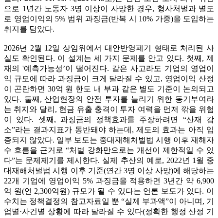
으로 1년간 노동자 3명 이상이 사망한 경우, 형사처벌과 별도
로 영업이익의 5% 범위 과징금(반복 시 10% 가중)을 도입하는
취지를 담았다.
2026년 2월 12일 상임위에서 대안반영폐기 형태로 처리된 사
실도 확인된다. 이 설계는 세 가지 문제를 안고 있다. 첫째, 제
재의 '예측가능성’이 떨어진다. 같은 사고라도 기업의 영업이
익 규모에 따라 과징금이 크게 달라질 수 있고, 영업이익 산정
이 곤란하면 30억 원 한도 내 부과 같은 별도 기준이 논의되고
있다. 둘째, 산업현장의 안전 투자를 늘리기 위한 동기부여라
는 취지와 달리, 현금 유출 충격이 투자 여력을 먼저 깎을 위험
이 있다. 셋째, 과징금의 정책효과를 주장하려면 “산재 감
소”라는 결과지표가 동반돼야 하는데, 제도의 효과는 아직 입
증되지 않았다. 일부 보도는 중대재해처벌법 시행 이후 재해자
수 흐름을 근거로 “처벌 강화만으로는 개선이 제한적일 수 있
다”는 문제제기를 제시한다. 실제 추산의 예로, 2022년 1월 중
대재해처벌법 시행 이후 기준(연간 3명 이상 사망)에 해당하는
22개 기업에 영업이익 5% 과징금을 적용하면 3년간 약 6,900
억 원(연 2,300억원) 규모가 될 수 있다는 언론 보도가 있다. 이
수치는 정책결정의 참고자료일 뿐 “실제 부과액”이 아니며, 기
업별·사건별 상황에 따라 달라질 수 있다(정확한 행정 산정 기