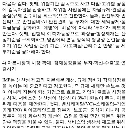
다음과 같다. 첫째, 위험기반 감독으로 사고 다발·고위험 공정
에 감독자원을 집중하고, 저위험 사업장에는 자율규제·컨설팅
중심(규제 준수비용 최소화)으로 전환한다. 둘째, 안전투자 인
센티브로 안전설비·AI 안전관리 등 투자에 대한 세액공제·정
책금융을 강화하여 '예방’이 '비용’이 아니라 '투자’가 되도록
만든다. 셋째, 집행의 예측가능성으로 과징금·행정제재는 산
정기준을 구체화하고, 영업이익 연동 방식의 형평성 논란을 줄
이기 위한 '사업장 단위 기준’, '사고과실·관리수준 반영’ 등 세
부기준을 공개해야 한다.
4) 자본시장과 시장 확대 잠재성장률을 '투자-혁신-수출’로 연
결하기
IMF는 생산성 제고와 자본배분 개선, 규제 정비가 잠재성장률
을 높이는 데 중요하다고 강조한다. 즉 규제·세제만 손보는 것
이 아니라 자본이 혁신기업으로 흐르고, 기업이 글로벌 시장을
넓히며, 서비스업 생산성이 상승해야 3%가 현실이 된다. 이를
위해 다음을 제안한다. 첫째, 벤처캐피탈(VC)–스케일업–기업
공개(IPO) 파이프라인으로 정부가 '보조금’ 중심이 아니라 공
동투자·매칭·회수시장 개선에 초점을 맞춰 민간 자본의 위험
감수 역량을 키울 수 있다. 둘째, 서비스업 생산성 제고를 위해
기업활동과 관련된 규제·공공서비스·운영 효율을 평가하는 새