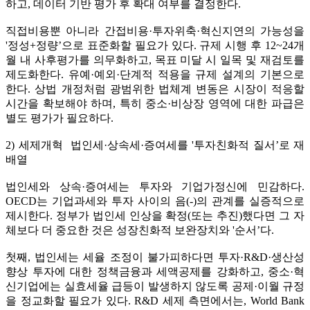
하고, 데이터 기반 평가 후 확대 여부를 결정한다.
직접비용뿐 아니라 간접비용·투자위축·혁신지연의 가능성을
'정성+정량’으로 표준화할 필요가 있다. 규제 시행 후 12~24개
월 내 사후평가를 의무화하고, 목표 미달 시 일목 및 재검토를
제도화한다. 유예·예외·단계적 적용을 규제 설계의 기본으로
한다. 상법 개정처럼 광범위한 법체계 변동은 시장이 적응할
시간을 확보해야 하며, 특히 중소·비상장 영역에 대한 파급은
별도 평가가 필요하다.
2) 세제개혁 법인세·상속세·증여세를 '투자친화적 질서’로 재
배열
법인세와 상속·증여세는 투자와 기업가정신에 민감하다.
OECD는 기업과세와 투자 사이의 음(-)의 관계를 실증적으로
제시한다. 정부가 법인세 인상을 확정(또는 추진)했다면 그 자
체보다 더 중요한 것은 성장친화적 보완장치와 '순서’다.
첫째, 법인세는 세율 조정이 불가피하다면 투자·R&D·생산성
향상 투자에 대한 정책금융과 세액공제를 강화하고, 중소·혁
신기업에는 실효세율 급등이 발생하지 않도록 공제·이월 규정
을 정교화할 필요가 있다. R&D 세제 측면에서는, World Bank