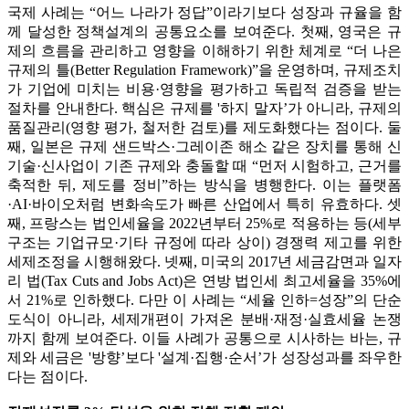
국제 사례는 “어느 나라가 정답”이라기보다 성장과 규율을 함
께 달성한 정책설계의 공통요소를 보여준다. 첫째, 영국은 규
제의 흐름을 관리하고 영향을 이해하기 위한 체계로 “더 나은
규제의 틀(Better Regulation Framework)”을 운영하며, 규제조치
가 기업에 미치는 비용·영향을 평가하고 독립적 검증을 받는
절차를 안내한다. 핵심은 규제를 '하지 말자’가 아니라, 규제의
품질관리(영향 평가, 철저한 검토)를 제도화했다는 점이다. 둘
째, 일본은 규제 샌드박스·그레이존 해소 같은 장치를 통해 신
기술·신사업이 기존 규제와 충돌할 때 “먼저 시험하고, 근거를
축적한 뒤, 제도를 정비”하는 방식을 병행한다. 이는 플랫폼
·AI·바이오처럼 변화속도가 빠른 산업에서 특히 유효하다. 셋
째, 프랑스는 법인세율을 2022년부터 25%로 적용하는 등(세부
구조는 기업규모·기타 규정에 따라 상이) 경쟁력 제고를 위한
세제조정을 시행해왔다. 넷째, 미국의 2017년 세금감면과 일자
리 법(Tax Cuts and Jobs Act)은 연방 법인세 최고세율을 35%에
서 21%로 인하했다. 다만 이 사례는 “세율 인하=성장”의 단순
도식이 아니라, 세제개편이 가져온 분배·재정·실효세율 논쟁
까지 함께 보여준다. 이들 사례가 공통으로 시사하는 바는, 규
제와 세금은 '방향’보다 '설계·집행·순서’가 성장성과를 좌우한
다는 점이다.