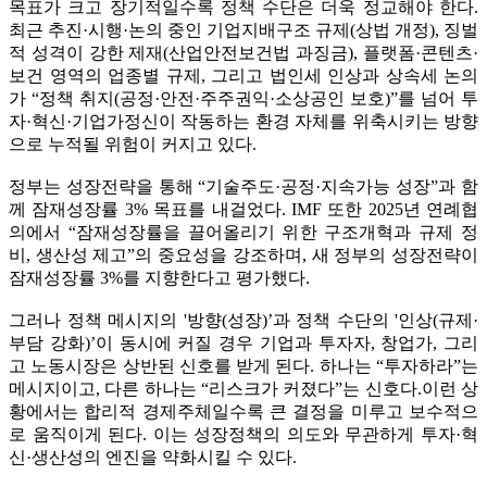
목표가 크고 장기적일수록 정책 수단은 더욱 정교해야 한다.
최근 추진·시행·논의 중인 기업지배구조 규제(상법 개정), 징벌
적 성격이 강한 제재(산업안전보건법 과징금), 플랫폼·콘텐츠·
보건 영역의 업종별 규제, 그리고 법인세 인상과 상속세 논의
가 “정책 취지(공정·안전·주주권익·소상공인 보호)”를 넘어 투
자·혁신·기업가정신이 작동하는 환경 자체를 위축시키는 방향
으로 누적될 위험이 커지고 있다.
정부는 성장전략을 통해 “기술주도·공정·지속가능 성장”과 함
께 잠재성장률 3% 목표를 내걸었다. IMF 또한 2025년 연례협
의에서 “잠재성장률을 끌어올리기 위한 구조개혁과 규제 정
비, 생산성 제고”의 중요성을 강조하며, 새 정부의 성장전략이
잠재성장률 3%를 지향한다고 평가했다.
그러나 정책 메시지의 '방향(성장)’과 정책 수단의 '인상(규제·
부담 강화)’이 동시에 커질 경우 기업과 투자자, 창업가, 그리
고 노동시장은 상반된 신호를 받게 된다. 하나는 “투자하라”는
메시지이고, 다른 하나는 “리스크가 커졌다”는 신호다.이런 상
황에서는 합리적 경제주체일수록 큰 결정을 미루고 보수적으
로 움직이게 된다. 이는 성장정책의 의도와 무관하게 투자·혁
신·생산성의 엔진을 약화시킬 수 있다.