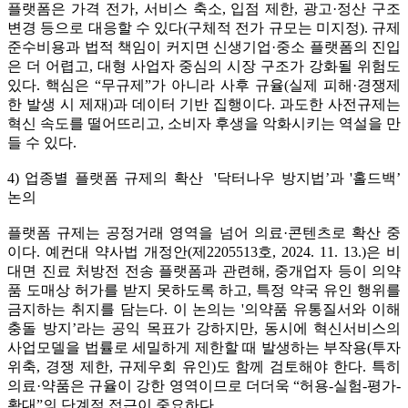
플랫폼은 가격 전가, 서비스 축소, 입점 제한, 광고·정산 구조
변경 등으로 대응할 수 있다(구체적 전가 규모는 미지정). 규제
준수비용과 법적 책임이 커지면 신생기업·중소 플랫폼의 진입
은 더 어렵고, 대형 사업자 중심의 시장 구조가 강화될 위험도
있다. 핵심은 “무규제”가 아니라 사후 규율(실제 피해·경쟁제
한 발생 시 제재)과 데이터 기반 집행이다. 과도한 사전규제는
혁신 속도를 떨어뜨리고, 소비자 후생을 악화시키는 역설을 만
들 수 있다.
4) 업종별 플랫폼 규제의 확산 '닥터나우 방지법’과 '홀드백’
논의
플랫폼 규제는 공정거래 영역을 넘어 의료·콘텐츠로 확산 중
이다. 예컨대 약사법 개정안(제2205513호, 2024. 11. 13.)은 비
대면 진료 처방전 전송 플랫폼과 관련해, 중개업자 등이 의약
품 도매상 허가를 받지 못하도록 하고, 특정 약국 유인 행위를
금지하는 취지를 담는다. 이 논의는 '의약품 유통질서와 이해
충돌 방지’라는 공익 목표가 강하지만, 동시에 혁신서비스의
사업모델을 법률로 세밀하게 제한할 때 발생하는 부작용(투자
위축, 경쟁 제한, 규제우회 유인)도 함께 검토해야 한다. 특히
의료·약품은 규율이 강한 영역이므로 더더욱 “허용-실험-평가-
확대”의 단계적 접근이 중요하다.