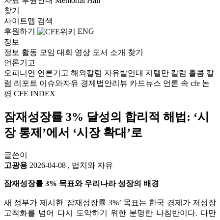
자료
후원안내
Memorial Hall
찾기
사이트맵
검색
후원하기
ENG
정보
정보
활동
모임
대회
영상
도서
소개
찾기
언론기고
오피니언
언론기고
해외칼럼
자유발언대
지텔만 칼럼
홀콤 칼
럼
리포트
이슈와자유
경제법안리뷰
카드뉴스
언론 속 cfe
논
평
CFE INDEX
잠재성장률 3% 달성의 합리적 해법: ‘시
장 통제’에서 ‘시장 확대’로
글쓴이
고광용
2026-04-08
,
법치와 자유
잠재성장률 3% 목표와 우리나라 성장의 배경
새 정부가 제시한 '잠재성장률 3%’ 목표는 한국 경제가 저성장
고착화를 넘어 다시 도약하기 위한 분명한 나침반이다. 다만