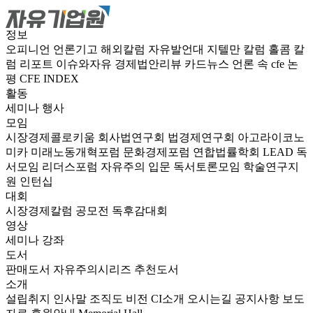
정보
오피니언
언론기고
해외칼럼
자유발언대
지텔만 칼럼
홀콤 칼
럼
리포트
이슈와자유
경제법안리뷰
카드뉴스
언론 속 cfe
논
평
CFE INDEX
활동
세미나
행사
모임
시장경제콜로키움
회사법연구회
법경제연구회
아고라이코노
미카
미래노동개혁포럼
문화경제포럼
연합법률학회 LEAD
독
서모임 리더스포럼
자유주의 입문 독서토론모임
학술연구지
원
인턴십
대회
시장경제칼럼 공모전
독후감대회
영상
세미나
강좌
도서
판매도서
자유주의시리즈
추천도서
소개
설립취지
인사말
조직도
비전
CI소개
오시는길
공지사항
보도