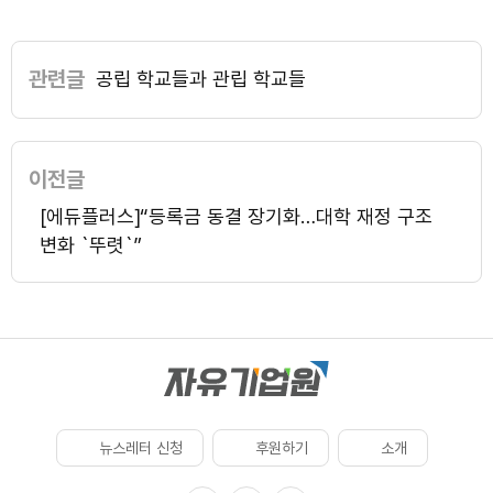
관련글
공립 학교들과 관립 학교들
이전글
[에듀플러스]“등록금 동결 장기화…대학 재정 구조
변화 `뚜렷`”
뉴스레터 신청
후원하기
소개