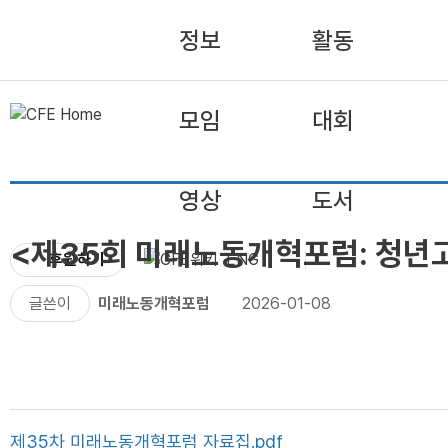
정보
활동
모임
대회
영상
도서
<제35회 미래노동개혁포럼: 청년
후원하기
ENG
글쓴이
미래노동개혁포럼
2026-01-08
제35차 미래노동개혁포럼 자료집.pdf