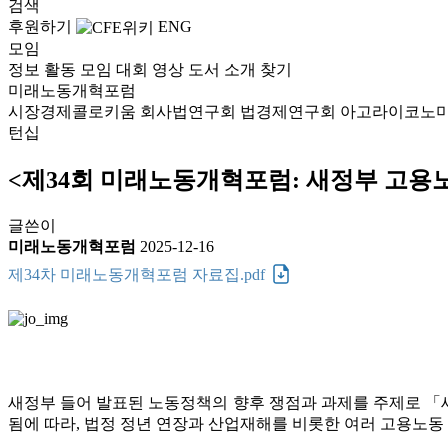
검색
후원하기
ENG
모임
정보
활동
모임
대회
영상
도서
소개
찾기
미래노동개혁포럼
시장경제콜로키움
회사법연구회
법경제연구회
아고라이코노
턴십
<제34회 미래노동개혁포럼: 새정부 고용
글쓴이
미래노동개혁포럼
2025-12-16
제34차 미래노동개혁포럼 자료집.pdf
새정부 들어 발표된 노동정책의 향후 쟁점과 과제를 주제로 「
됨에 따라, 법정 정년 연장과 산업재해를 비롯한 여러 고용노