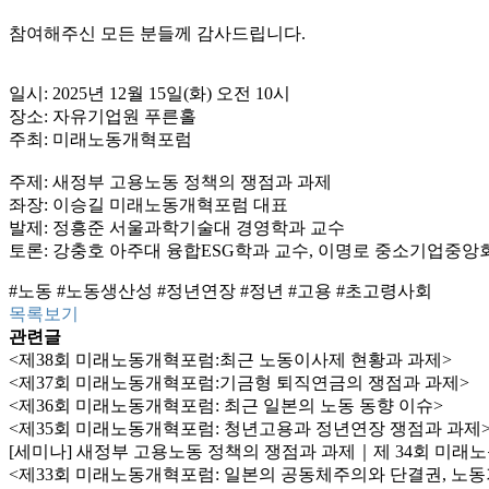
참여해주신 모든 분들께 감사드립니다.
일시: 2025년 12월 15일(화) 오전 10시
장소: 자유기업원 푸른홀
주최: 미래노동개혁포럼
주제: 새정부 고용노동 정책의 쟁점과 과제
좌장: 이승길 미래노동개혁포럼 대표
발제: 정흥준 서울과학기술대 경영학과 교수
토론: 강충호 아주대 융합ESG학과 교수, 이명로 중소기업중
#노동
#노동생산성
#정년연장 #정년 #고용 #초고령사회
목록보기
관련글
<제38회 미래노동개혁포럼:최근 노동이사제 현황과 과제>
<제37회 미래노동개혁포럼:기금형 퇴직연금의 쟁점과 과제>
<제36회 미래노동개혁포럼: 최근 일본의 노동 동향 이슈>
<제35회 미래노동개혁포럼: 청년고용과 정년연장 쟁점과 과제
[세미나] 새정부 고용노동 정책의 쟁점과 과제｜제 34회 미
<제33회 미래노동개혁포럼: 일본의 공동체주의와 단결권, 노