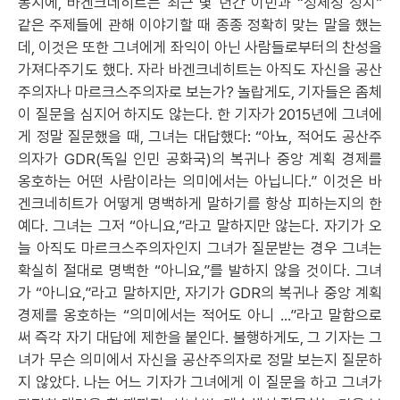
동시에, 바겐크네히트는 최근 몇 년간 이민과 “정체성 정치”
같은 주제들에 관해 이야기할 때 종종 정확히 맞는 말을 했는
데, 이것은 또한 그녀에게 좌익이 아닌 사람들로부터의 찬성을
가져다주기도 했다. 자라 바겐크네히트는 아직도 자신을 공산
주의자나 마르크스주의자로 보는가? 놀랍게도, 기자들은 좀체
이 질문을 심지어 하지도 않는다. 한 기자가 2015년에 그녀에
게 정말 질문했을 때, 그녀는 대답했다: “아뇨, 적어도 공산주
의자가 GDR(독일 인민 공화국)의 복귀나 중앙 계획 경제를
옹호하는 어떤 사람이라는 의미에서는 아닙니다.” 이것은 바
겐크네히트가 어떻게 명백하게 말하기를 항상 피하는지의 한
예다. 그녀는 그저 “아니요,”라고 말하지만 않는다. 자기가 오
늘 아직도 마르크스주의자인지 그녀가 질문받는 경우 그녀는
확실히 절대로 명백한 “아니요,”를 발하지 않을 것이다. 그녀
가 “아니요,”라고 말하지만, 자기가 GDR의 복귀나 중앙 계획
경제를 옹호하는 “의미에서는 적어도 아니 ...”라고 말함으로
써 즉각 자기 대답에 제한을 붙인다. 불행하게도, 그 기자는 그
녀가 무슨 의미에서 자신을 공산주의자로 정말 보는지 질문하
지 않았다. 나는 어느 기자가 그녀에게 이 질문을 하고 그녀가