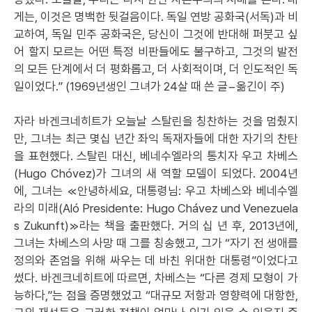
게는, 이것은 명백한 뒷걸음이다. 독일 연방 공화국(서독)과 비
교하여, 독일 민주 공화국은, 당신이 그것에 반대해 퍼붓고 싶
어 할지 모르는 어떤 특정 비판들에도 불구하고, 그것의 발전
의 모든 단계에서 더 평화롭고, 더 사회적이며, 더 인도적인 독
일이었다.” (1969년생인 그녀가 24살 때 쓴 글−옮긴이 주)
자라 바겐크네히트가 오늘날 스탈린을 칭찬하는 것을 멈췄지
만, 그녀는 최근 몇십 년간 좌익 독재자들에 대한 자기의 찬탄
을 표현했다. 스탈린 대신, 베네수엘라의 통치자 우고 차베스
(Hugo Chóvez)가 그녀의 새 역할 모델이 되었다. 2004년
에, 그녀는 ≪안녕하세요, 대통령님: 우고 차베스와 베네수엘
라의 미래(Aló Presidente: Hugo Chávez und Venezuela
s Zukunft)≫라는 책을 출판했다. 거의 십 년 후, 2013년에,
그녀는 차베스의 사망 때 그를 칭송했고, 그가 “자기 전 생애를
정의와 존엄을 위해 싸우는 데 바친 위대한 대통령”이었다고
썼다. 바겐크네히트에 따르면, 차베스는 “다른 경제 모형이 가
능하다,”는 점을 증명했었고 “대규모 저항과 영향력에 대항한,