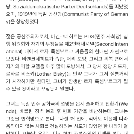
당; Sozialdemokratische Partei Deutschlands)를 떠났었
으며, 1919년에 독일 공산당(Communist Party of German
y)을 창당했었다.
젊은 공산주의자로서, 바겐크네히트는 PDS(민주 사회당) 집
행 위원회와 자기의 투쟁들을 제2인터내셔널(Second Intern
ational) 내에서 로자 룩셈부르크 싸움들의 현대판 재연으로
보았다. 바겐크네히트가 습관, 머리 모양, 그리고 의복 면에서
자기의 역할 모델을 아주 많이 모방해서, 그 당시 정당 지도자,
로타르 비스키(Lothar Bisky)는 만약 그녀가 그저 절름거리
기 시작하기만 한다면, 그녀가 환생한 로자 룩셈부르크가 될
수 있을 것이라고 꾸짖듯이 말했다.
그녀는 독일 민주 공화국의 멸망을 몹시 슬퍼하고 전환기(We
nde), 베를린 장벽 붕괴 후 변화 기간을 비난하는데, 그녀는
그것을 반혁명으로 본다. “다섯 해 전에, 적어도 이윤에 따라
움직이지 않는 사회를 건설하려는 시도가 있었던 한 나라가 멸
망했다. 오늘날, 우리는 다시 한번 자본주의의 지배를 본다. 내