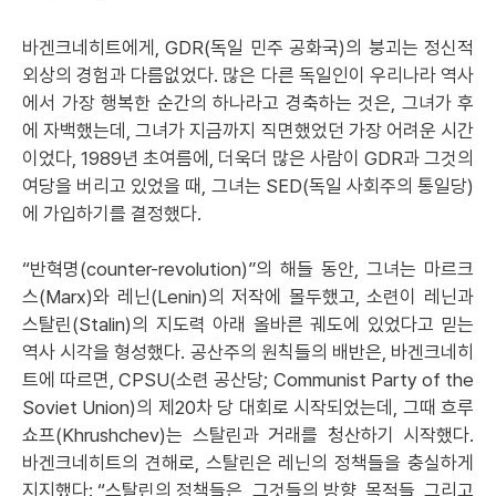
바겐크네히트에게, GDR(독일 민주 공화국)의 붕괴는 정신적
외상의 경험과 다름없었다. 많은 다른 독일인이 우리나라 역사
에서 가장 행복한 순간의 하나라고 경축하는 것은, 그녀가 후
에 자백했는데, 그녀가 지금까지 직면했었던 가장 어려운 시간
이었다, 1989년 초여름에, 더욱더 많은 사람이 GDR과 그것의
여당을 버리고 있었을 때, 그녀는 SED(독일 사회주의 통일당)
에 가입하기를 결정했다.
“반혁명(counter-revolution)”의 해들 동안, 그녀는 마르크
스(Marx)와 레닌(Lenin)의 저작에 몰두했고, 소련이 레닌과
스탈린(Stalin)의 지도력 아래 올바른 궤도에 있었다고 믿는
역사 시각을 형성했다. 공산주의 원칙들의 배반은, 바겐크네히
트에 따르면, CPSU(소련 공산당; Communist Party of the
Soviet Union)의 제20차 당 대회로 시작되었는데, 그때 흐루
쇼프(Khrushchev)는 스탈린과 거래를 청산하기 시작했다.
바겐크네히트의 견해로, 스탈린은 레닌의 정책들을 충실하게
지지했다: “스탈린의 정책들은, 그것들의 방향, 목적들, 그리고