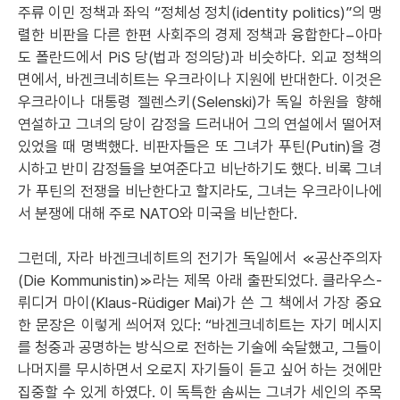
주류 이민 정책과 좌익 “정체성 정치(identity politics)”의 맹
렬한 비판을 다른 한편 사회주의 경제 정책과 융합한다−아마
도 폴란드에서 PiS 당(법과 정의당)과 비슷하다. 외교 정책의
면에서, 바겐크네히트는 우크라이나 지원에 반대한다. 이것은
우크라이나 대통령 젤렌스키(Selenski)가 독일 하원을 향해
연설하고 그녀의 당이 감정을 드러내어 그의 연설에서 떨어져
있었을 때 명백했다. 비판자들은 또 그녀가 푸틴(Putin)을 경
시하고 반미 감정들을 보여준다고 비난하기도 했다. 비록 그녀
가 푸틴의 전쟁을 비난한다고 할지라도, 그녀는 우크라이나에
서 분쟁에 대해 주로 NATO와 미국을 비난한다.
그런데, 자라 바겐크네히트의 전기가 독일에서 ≪공산주의자
(Die Kommunistin)≫라는 제목 아래 출판되었다. 클라우스-
뤼디거 마이(Klaus-Rüdiger Mai)가 쓴 그 책에서 가장 중요
한 문장은 이렇게 씌어져 있다: “바겐크네히트는 자기 메시지
를 청중과 공명하는 방식으로 전하는 기술에 숙달했고, 그들이
나머지를 무시하면서 오로지 자기들이 듣고 싶어 하는 것에만
집중할 수 있게 하였다. 이 독특한 솜씨는 그녀가 세인의 주목