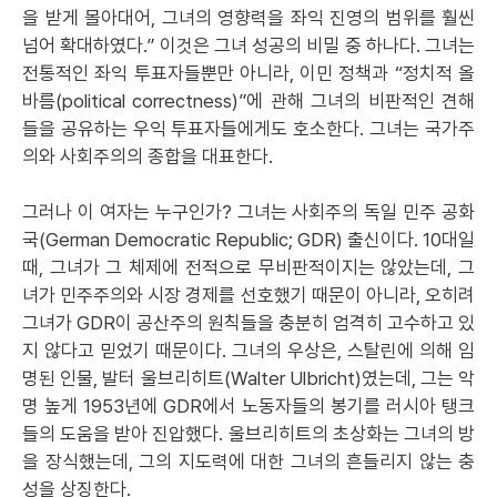
을 받게 몰아대어, 그녀의 영향력을 좌익 진영의 범위를 훨씬
넘어 확대하였다.” 이것은 그녀 성공의 비밀 중 하나다. 그녀는
전통적인 좌익 투표자들뿐만 아니라, 이민 정책과 “정치적 올
바름(political correctness)”에 관해 그녀의 비판적인 견해
들을 공유하는 우익 투표자들에게도 호소한다. 그녀는 국가주
의와 사회주의의 종합을 대표한다.
그러나 이 여자는 누구인가? 그녀는 사회주의 독일 민주 공화
국(German Democratic Republic; GDR) 출신이다. 10대일
때, 그녀가 그 체제에 전적으로 무비판적이지는 않았는데, 그
녀가 민주주의와 시장 경제를 선호했기 때문이 아니라, 오히려
그녀가 GDR이 공산주의 원칙들을 충분히 엄격히 고수하고 있
지 않다고 믿었기 때문이다. 그녀의 우상은, 스탈린에 의해 임
명된 인물, 발터 울브리히트(Walter Ulbricht)였는데, 그는 악
명 높게 1953년에 GDR에서 노동자들의 봉기를 러시아 탱크
들의 도움을 받아 진압했다. 울브리히트의 초상화는 그녀의 방
을 장식했는데, 그의 지도력에 대한 그녀의 흔들리지 않는 충
성을 상징한다.