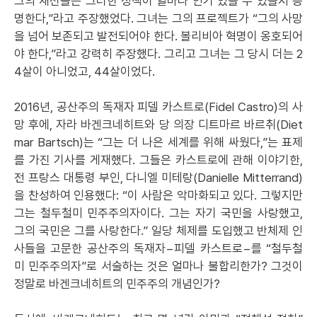
그의 재선들은 그러한 정책이 얼마나 인기 있을 수 있을지 증
명한다,”라고 주장했었다. 그녀는 그의 프로젝트가 “그의 사망
을 넘어 보존되고 발전되어야 한다. 볼리비아 혁명이 옹호되어
야 한다,”라고 강력히 주장했다. 그리고 그녀는 그 당시 더는 2
4살이 아니었고, 44살이었다.
2016년, 공산주의 독재자 피델 카스트로(Fidel Castro)의 사
망 후에, 자라 바겐크네히트와 당 의장 디트마르 바르취(Diet
mar Bartsch)는 “그는 더 나은 세계를 위해 싸웠다,”는 표제
를 가진 기사를 게재했다. 그들은 카스트로에 관해 이야기한,
전 프랑스 대통령 부인, 다니엘 미테랑(Danielle Mitterrand)
을 찬성하여 인용했다: “이 사람은 악마화되고 있다. 그렇지만
그는 철두철미 민주주의자이다. 그는 자기 국민을 사랑했고,
그의 국민은 그를 사랑한다.” 일당 체제를 도입했고 반체제 인
사들을 고문한 공산주의 독재자−피델 카스트로−를 “철두철
미 민주주의자”로 서술하는 것은 얼마나 불합리한가? 그것이
정말로 바겐크네히트의 민주주의 개념인가?