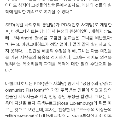
아마도 심지어 그것들의 방법론에서조차도, 레닌의 것들의 원
칙에 입각한 계속으로 여겨질 수 있다.”
SED(독일 사회주의 통일당)가 PDS(민주 사회당)로 개명한
후, 바겐크네히트는 당내에서 논쟁의 원천이었다. 개혁가 앙드
레 브리(André Brie)를 포함한 동료들은 그녀를 비난했다:
“나는 S. 바겐크네히트가 정말 얼마나 멀리 갈지 확신하고 있
지 못하다. ... 인간성 해방의 수행을 위해, 그녀는 다른 의견들
을 가진 사람들의 목숨을 경시하거나, 그녀는 적어도 의견을
달리하는 목소리들의 파괴를 목적에 대한 필요 수단으로 본
다.”
바겐크네히트는 PDS(민주 사회당) 안에서 “공산주의 강령(C
ommunist Platform)”의 가장 주목받는 인물이 되었고 당의
선출된 지도자들과 계속 진행 중인 투쟁을 벌였다. 그녀는 더
욱더 자신을 로자 룩셈부르크(Rosa Luxemburg)의 뒤를 따
르는 것으로 보았는데, 후자는 진정한 마르크스주의 이상들의
“배반(betrayal)”에 대항해 싸웠었고, SPD(독일의 사회 민주