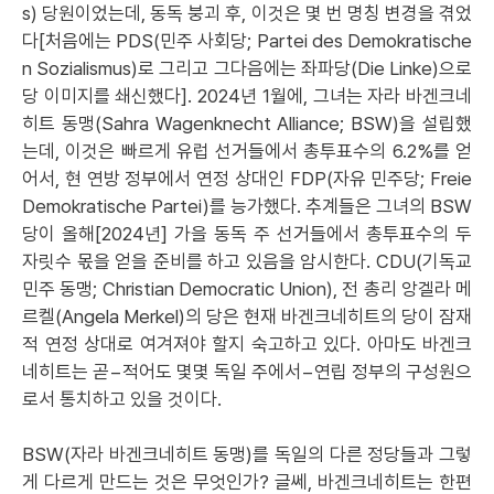
s) 당원이었는데, 동독 붕괴 후, 이것은 몇 번 명칭 변경을 겪었
다[처음에는 PDS(민주 사회당; Partei des Demokratische
n Sozialismus)로 그리고 그다음에는 좌파당(Die Linke)으로
당 이미지를 쇄신했다]. 2024년 1월에, 그녀는 자라 바겐크네
히트 동맹(Sahra Wagenknecht Alliance; BSW)을 설립했
는데, 이것은 빠르게 유럽 선거들에서 총투표수의 6.2%를 얻
어서, 현 연방 정부에서 연정 상대인 FDP(자유 민주당; Freie
Demokratische Partei)를 능가했다. 추계들은 그녀의 BSW
당이 올해[2024년] 가을 동독 주 선거들에서 총투표수의 두
자릿수 몫을 얻을 준비를 하고 있음을 암시한다. CDU(기독교
민주 동맹; Christian Democratic Union), 전 총리 앙겔라 메
르켈(Angela Merkel)의 당은 현재 바겐크네히트의 당이 잠재
적 연정 상대로 여겨져야 할지 숙고하고 있다. 아마도 바겐크
네히트는 곧−적어도 몇몇 독일 주에서−연립 정부의 구성원으
로서 통치하고 있을 것이다.
BSW(자라 바겐크네히트 동맹)를 독일의 다른 정당들과 그렇
게 다르게 만드는 것은 무엇인가? 글쎄, 바겐크네히트는 한편