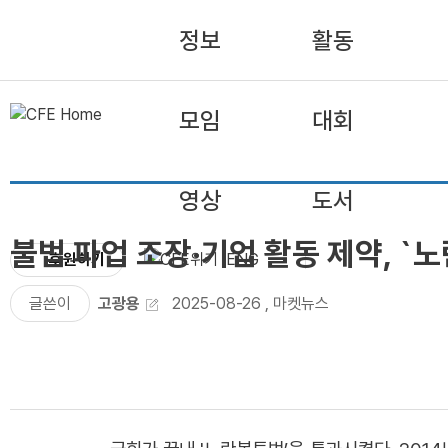
정보
활동
모임
대회
영상
도서
불법 파업 조장·기업 활동 제약, 
후원하기
ENG
글쓴이
고광용
2025-08-26
,
마켓뉴스