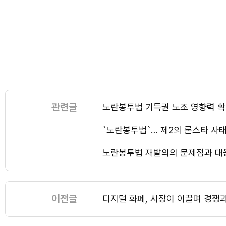
관련글
노란봉투법 기득권 노조 영향력 확
`노란봉투법`… 제2의 론스타 사
노란봉투법 재발의의 문제점과 대
이전글
디지털 화폐, 시장이 이끌며 경쟁