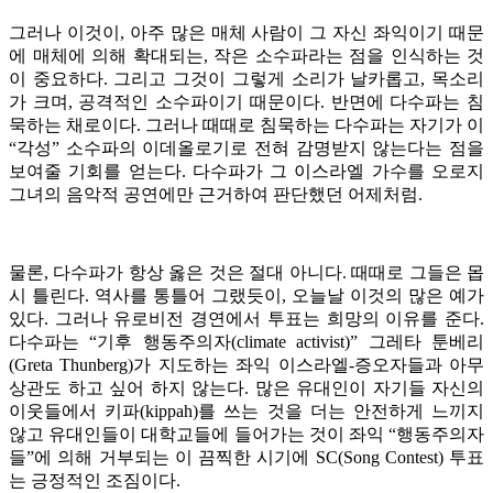
그러나 이것이, 아주 많은 매체 사람이 그 자신 좌익이기 때문
에 매체에 의해 확대되는, 작은 소수파라는 점을 인식하는 것
이 중요하다. 그리고 그것이 그렇게 소리가 날카롭고, 목소리
가 크며, 공격적인 소수파이기 때문이다. 반면에 다수파는 침
묵하는 채로이다. 그러나 때때로 침묵하는 다수파는 자기가 이
“각성” 소수파의 이데올로기로 전혀 감명받지 않는다는 점을
보여줄 기회를 얻는다. 다수파가 그 이스라엘 가수를 오로지
그녀의 음악적 공연에만 근거하여 판단했던 어제처럼.
물론, 다수파가 항상 옳은 것은 절대 아니다. 때때로 그들은 몹
시 틀린다. 역사를 통틀어 그랬듯이, 오늘날 이것의 많은 예가
있다. 그러나 유로비전 경연에서 투표는 희망의 이유를 준다.
다수파는 “기후 행동주의자(climate activist)” 그레타 툰베리
(Greta Thunberg)가 지도하는 좌익 이스라엘-증오자들과 아무
상관도 하고 싶어 하지 않는다. 많은 유대인이 자기들 자신의
이웃들에서 키파(kippah)를 쓰는 것을 더는 안전하게 느끼지
않고 유대인들이 대학교들에 들어가는 것이 좌익 “행동주의자
들”에 의해 거부되는 이 끔찍한 시기에 SC(Song Contest) 투표
는 긍정적인 조짐이다.