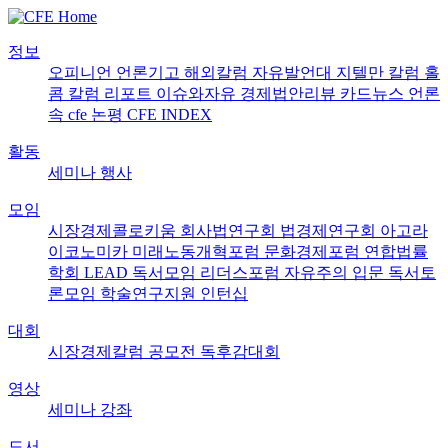
정보
오피니언
언론기고
해외칼럼
자유발언대
지텔만 칼럼
홀
콤 칼럼
리포트
이슈와자유
경제법안리뷰
카드뉴스
언론
속 cfe
논평
CFE INDEX
활동
세미나
행사
모임
시장경제콜로키움
회사법연구회
법경제연구회
아고라
이코노미카
미래노동개혁포럼
문화경제포럼
연합법률
학회 LEAD
독서모임 리더스포럼
자유주의 입문 독서토
론모임
학술연구지원
인턴십
대회
시장경제칼럼 공모전
독후감대회
영상
세미나
강좌
도서