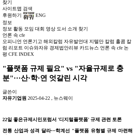
찾기
사이트맵
검색
후원하기
ENG
정보
정보
활동
모임
대회
영상
도서
소개
찾기
언론 속 cfe
오피니언
언론기고
해외칼럼
자유발언대
지텔만 칼럼
홀콤 칼
럼
리포트
이슈와자유
경제법안리뷰
카드뉴스
언론 속 cfe
논
평
CFE INDEX
"플랫폼 규제 필요" vs "자율규제로 충
분"···산·학·연 엇갈린 시각
글쓴이
자유기업원
2025-04-22
,
뉴스웨이
22일 좋은규제시민포럼서 '디지털플랫폼' 규제 관련 토론
전통 산업과 성격 달라···학계선 "플랫폼 유형별 규제 마련해