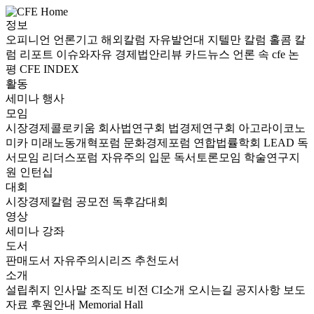
정보
오피니언
언론기고
해외칼럼
자유발언대
지텔만 칼럼
홀콤 칼
럼
리포트
이슈와자유
경제법안리뷰
카드뉴스
언론 속 cfe
논
평
CFE INDEX
활동
세미나
행사
모임
시장경제콜로키움
회사법연구회
법경제연구회
아고라이코노
미카
미래노동개혁포럼
문화경제포럼
연합법률학회 LEAD
독
서모임 리더스포럼
자유주의 입문 독서토론모임
학술연구지
원
인턴십
대회
시장경제칼럼 공모전
독후감대회
영상
세미나
강좌
도서
판매도서
자유주의시리즈
추천도서
소개
설립취지
인사말
조직도
비전
CI소개
오시는길
공지사항
보도
자료
후원안내
Memorial Hall