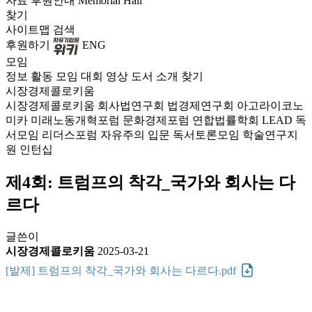
자료
후원안내
Memorial Hall
찾기
사이트맵
검색
후원하기
ENG
모임
정보
활동
모임
대회
영상
도서
소개
찾기
시장경제콜로키움
시장경제콜로키움
회사법연구회
법경제연구회
아고라이코노
미카
미래노동개혁포럼
문화경제포럼
연합법률학회 LEAD
독
서모임 리더스포럼
자유주의 입문 독서토론모임
학술연구지
원
인턴십
제4회: 트럼프의 착각_국가와 회사는 다
르다
글쓴이
시장경제콜로키움
2025-03-21
[발제] 트럼프의 착각_국가와 회사는 다르다.pdf