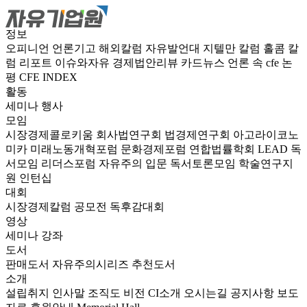
정보
오피니언
언론기고
해외칼럼
자유발언대
지텔만 칼럼
홀콤 칼
럼
리포트
이슈와자유
경제법안리뷰
카드뉴스
언론 속 cfe
논
평
CFE INDEX
활동
세미나
행사
모임
시장경제콜로키움
회사법연구회
법경제연구회
아고라이코노
미카
미래노동개혁포럼
문화경제포럼
연합법률학회 LEAD
독
서모임 리더스포럼
자유주의 입문 독서토론모임
학술연구지
원
인턴십
대회
시장경제칼럼 공모전
독후감대회
영상
세미나
강좌
도서
판매도서
자유주의시리즈
추천도서
소개
설립취지
인사말
조직도
비전
CI소개
오시는길
공지사항
보도